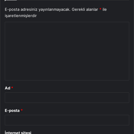
E-posta adresiniz yayınlanmayacak.
Gerekli alanlar
*
ile
işaretlenmişlerdir
Y
o
r
u
m
*
Ad
*
E-posta
*
İnternet sitesi