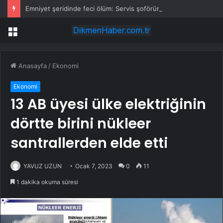
Emniyet şeridinde feci ölüm: Servis şoförüne midibüs çarptı
Menü
Anasayfa
/
Ekonomi
Ekonomi
13 AB üyesi ülke elektriğinin
dörtte birini nükleer
santrallerden elde etti
YAVUZ UZUN
Ocak 7, 2023
0
11
1 dakika okuma süresi