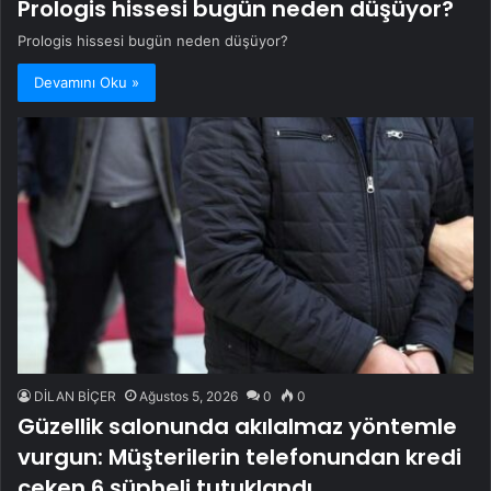
Prologis hissesi bugün neden düşüyor?
Prologis hissesi bugün neden düşüyor?
Devamını Oku »
DİLAN BİÇER
Ağustos 5, 2026
0
0
Güzellik salonunda akılalmaz yöntemle
vurgun: Müşterilerin telefonundan kredi
çeken 6 şüpheli tutuklandı