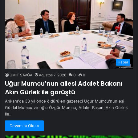
Haber
ÜMİT SAVĞA
Ağustos 7, 2026
0
0
Uğur Mumcu’nun ailesi Adalet Bakanı
Akın Gürlek ile görüştü
Ankara'da 33 yıl önce öldürülen gazeteci Uğur Mumcu'nun eşi
Güldal Mumcu ve oğlu Özgür Mumcu, Adalet Bakanı Akın Gürlek
ile…
Devamını Oku »