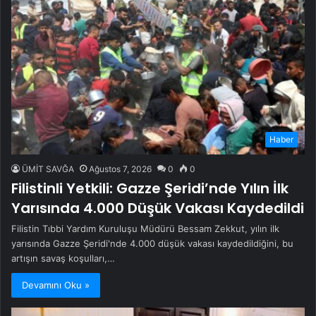
Haber
ÜMİT SAVĞA
Ağustos 7, 2026
0
0
Filistinli Yetkili: Gazze Şeridi’nde Yılın İlk
Yarısında 4.000 Düşük Vakası Kaydedildi
Filistin Tıbbi Yardım Kuruluşu Müdürü Bessam Zekkut, yılın ilk
yarısında Gazze Şeridi'nde 4.000 düşük vakası kaydedildiğini, bu
artışın savaş koşulları,…
Devamını Oku »