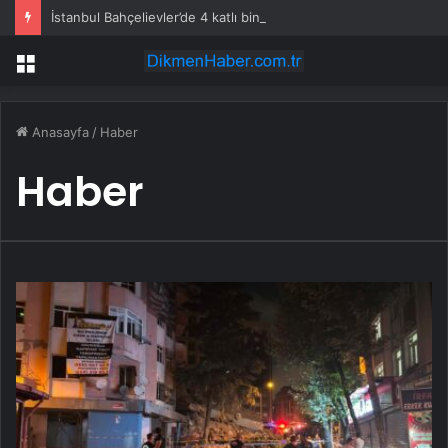
İstanbul Bahçelievler’de 4 katlı bina çöktü
Menü
Anasayfa
/
Haber
Haber