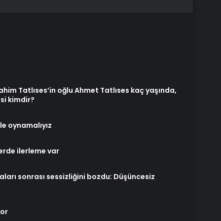
ahim Tatlıses’in oğlu Ahmet Tatlıses kaç yaşında,
si kimdir?
yle oynamalıyız
erde ilerleme var
aları sonrası sessizliğini bozdu: Düşüncesiz
yor