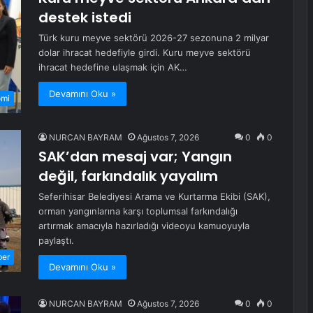
destek istedi
Türk kuru meyve sektörü 2026-27 sezonuna 2 milyar
dolar ihracat hedefiyle girdi. Kuru meyve sektörü
ihracat hedefine ulaşmak için AK…
Devamını Oku »
omi
NURCAN BAYRAM
Ağustos 7, 2026
0
0
SAK’dan mesaj var; Yangın
değil, farkındalık yayalım
Seferihisar Belediyesi Arama ve Kurtarma Ekibi (SAK),
orman yangınlarına karşı toplumsal farkındalığı
artırmak amacıyla hazırladığı videoyu kamuoyuyla
paylaştı.
ber
Devamını Oku »
NURCAN BAYRAM
Ağustos 7, 2026
0
0