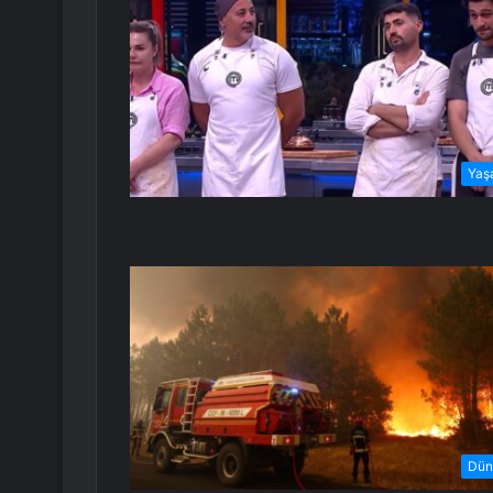
Yaş
Dün