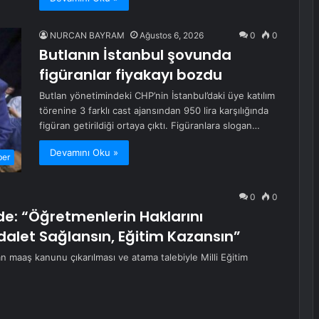
NURCAN BAYRAM
Ağustos 6, 2026
0
0
Butlanın İstanbul şovunda
figüranlar fiyakayı bozdu
Butlan yönetimindeki CHP’nin İstanbul’daki üye katılım
törenine 3 farklı cast ajansından 950 lira karşılığında
figüran getirildiği ortaya çıktı. Figüranlara slogan…
Devamını Oku »
ber
0
0
: “Öğretmenlerin Haklarını
dalet Sağlansın, Eğitim Kazansın”
 maaş kanunu çıkarılması ve atama talebiyle Milli Eğitim