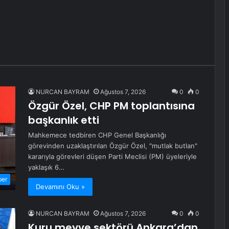
NURCAN BAYRAM
Ağustos 7, 2026
0
0
Özgür Özel, CHP PM toplantısına
başkanlık etti
Mahkemece tedbiren CHP Genel Başkanlığı
görevinden uzaklaştırılan Özgür Özel, "mutlak butlan"
kararıyla görevleri düşen Parti Meclisi (PM) üyeleriyle
yaklaşık 6…
ber
Devamını Oku »
NURCAN BAYRAM
Ağustos 7, 2026
0
0
Kuru meyve sektörü Ankara’dan