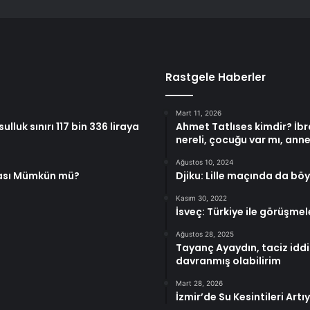
Rastgele Haberler
Mart 11, 2026
lluk sınırı 117 bin 336 liraya
Ahmet Tatlıses kimdir? İbr
nereli, çocuğu var mı, anne
Ağustos 10, 2024
kması Mümkün mü?
Djiku: Lille maçında da bö
Kasım 30, 2022
İsveç: Türkiye ile görüşmel
Ağustos 28, 2025
Tayanç Ayaydın, taciz iddi
davranmış olabilirim
Mart 28, 2026
İzmir’de Su Kesintileri Artı