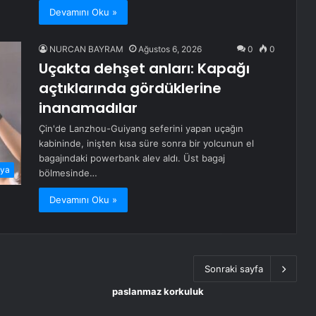
Devamını Oku »
NURCAN BAYRAM
Ağustos 6, 2026
0
0
Uçakta dehşet anları: Kapağı
açtıklarında gördüklerine
inanamadılar
Çin'de Lanzhou-Guiyang seferini yapan uçağın
kabininde, inişten kısa süre sonra bir yolcunun el
bagajındaki powerbank alev aldı. Üst bagaj
ya
bölmesinde…
Devamını Oku »
Sonraki sayfa
paslanmaz korkuluk