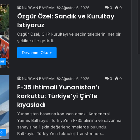
NURCAN BAYRAM
Ağustos 6, 2026
0
0
Özgür Özel: Sandık ve Kurultay
İstiyoruz
Özgür Özel, CHP kurultayı ve seçim taleplerini net bir
şekilde dile getirdi.
Devamını Oku »
ber
NURCAN BAYRAM
Ağustos 6, 2026
0
0
F-35 ihtimali Yunanistan’ı
korkuttu: Türkiye’yi Çin’le
kıyasladı
Yunanistan basınına konuşan emekli Korgeneral
Yannis Baltzoyis, Türkiye'nin F-35 alımına ve savunma
sanayisine ilişkin değerlendirmelerde bulundu.
oji
Baltzoyis, Türkiye'nin teknoloji transferinde…