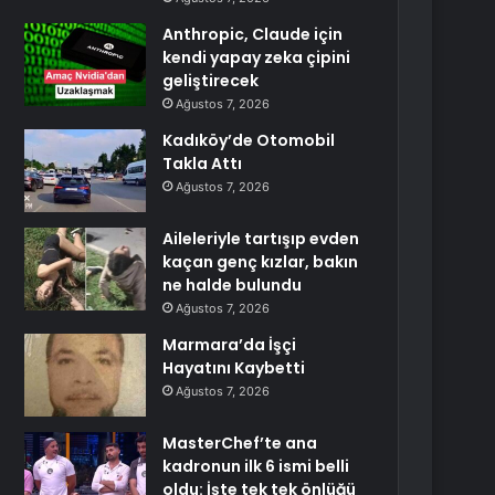
Anthropic, Claude için
kendi yapay zeka çipini
geliştirecek
Ağustos 7, 2026
Kadıköy’de Otomobil
Takla Attı
Ağustos 7, 2026
Aileleriyle tartışıp evden
kaçan genç kızlar, bakın
ne halde bulundu
Ağustos 7, 2026
Marmara’da İşçi
Hayatını Kaybetti
Ağustos 7, 2026
MasterChef’te ana
kadronun ilk 6 ismi belli
oldu: İşte tek tek önlüğü