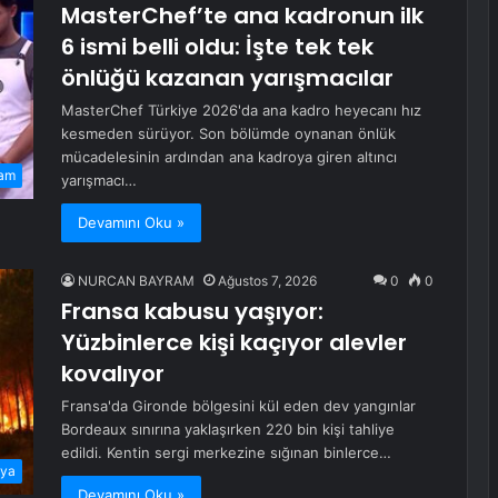
MasterChef’te ana kadronun ilk
6 ismi belli oldu: İşte tek tek
önlüğü kazanan yarışmacılar
MasterChef Türkiye 2026'da ana kadro heyecanı hız
kesmeden sürüyor. Son bölümde oynanan önlük
mücadelesinin ardından ana kadroya giren altıncı
am
yarışmacı…
Devamını Oku »
NURCAN BAYRAM
Ağustos 7, 2026
0
0
Fransa kabusu yaşıyor:
Yüzbinlerce kişi kaçıyor alevler
kovalıyor
Fransa'da Gironde bölgesini kül eden dev yangınlar
Bordeaux sınırına yaklaşırken 220 bin kişi tahliye
edildi. Kentin sergi merkezine sığınan binlerce…
ya
Devamını Oku »