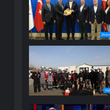
Ekon
Ha