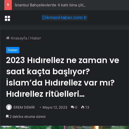
İstanbul Bahçelievler’de 4 katlı bina çöktü
Menü
Anasayfa
/
Haber
Haber
2023 Hıdırellez ne zaman ve
saat kaçta başlıyor?
İslam’da Hıdırellez var mı?
Hıdırellez ritüelleri…
EREM DEMİR
Mayıs 12, 2023
0
13
2 dakika okuma süresi