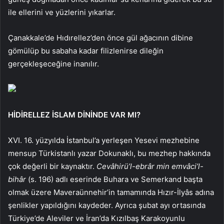
ile ellerini ve yüzlerini yıkarlar.
Çanakkale’de Hıdırellez’den önce gül ağacının dibine
gömülüp bu sabaha kadar filizlenirse dileğin
gerçekleşeceğine inanılır.
HİDİRELLEZ İSLAM DİNİNDE VAR MI?
XVI. 16. yüzyılda İstanbul’a yerleşen Yesevi mezhebine
mensup Türkistanlı yazar Dokunaklı, bu mezhep hakkında
çok değerli bir kaynaktır.
Cevâhirü’l-ebrâr min emvâci’l-
bihâr
(s. 196) adlı eserinde Buhara ve Semerkand başta
olmak üzere Maveraünnehir’in tamamında Hızır-İlyâs adına
şenlikler yapıldığını kaydeder. Ayrıca şubat ayı ortasında
Türkiye’de Aleviler ve İran’da Kızılbaş Karakoyunlu