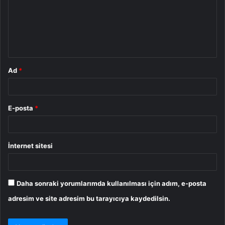
u
m
*
Ad
*
E-posta
*
İnternet sitesi
Daha sonraki yorumlarımda kullanılması için adım, e-posta
adresim ve site adresim bu tarayıcıya kaydedilsin.