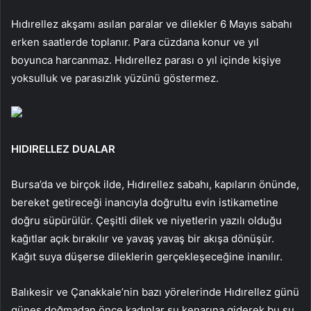
Hıdırellez akşamı asılan paralar ve dilekler 6 Mayıs sabahı
erken saatlerde toplanır. Para cüzdana konur ve yıl
boyunca harcanmaz. Hıdırellez parası o yıl içinde kişiye
yoksulluk ve parasızlık yüzünü göstermez.
HIDIRELLEZ DUALAR
Bursa’da ve birçok ilde, Hıdırellez sabahı, kapıların önünde,
bereket getireceği inancıyla doğrultu evin istikametine
doğru süpürülür. Çeşitli dilek ve niyetlerin yazılı olduğu
kağıtlar açık bırakılır ve yavaş yavaş bir akışa dönüşür.
Kağıt suya düşerse dileklerin gerçekleşeceğine inanılır.
Balıkesir ve Çanakkale’nin bazı yörelerinde Hıdırellez günü
güneş doğmadan önce kadınlar su kenarına giderek bu su