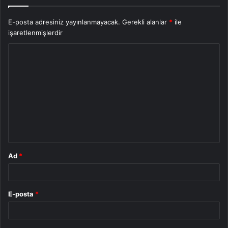
E-posta adresiniz yayınlanmayacak.
Gerekli alanlar
*
ile
işaretlenmişlerdir
Y
o
r
u
m
*
Ad
*
E-posta
*