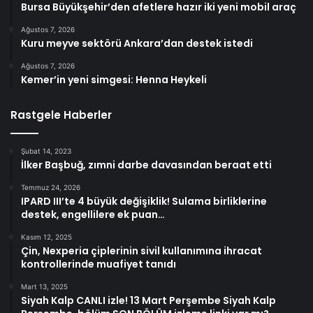
Bursa Büyükşehir’den afetlere hazır iki yeni mobil araç
Ağustos 7, 2026
Kuru meyve sektörü Ankara’dan destek istedi
Ağustos 7, 2026
Kemer’in yeni simgesi: Henna Heykeli
Rastgele Haberler
Şubat 14, 2023
İlker Başbuğ, zımni darbe davasından beraat etti
Temmuz 24, 2026
IPARD III’te 4 büyük değişiklik! Sulama birliklerine
destek, engellilere ek puan…
Kasım 12, 2025
Çin, Nexperia çiplerinin sivil kullanımına ihracat
kontrollerinde muafiyet tanıdı
Mart 13, 2025
Siyah Kalp CANLI izle! 13 Mart Perşembe Siyah Kalp