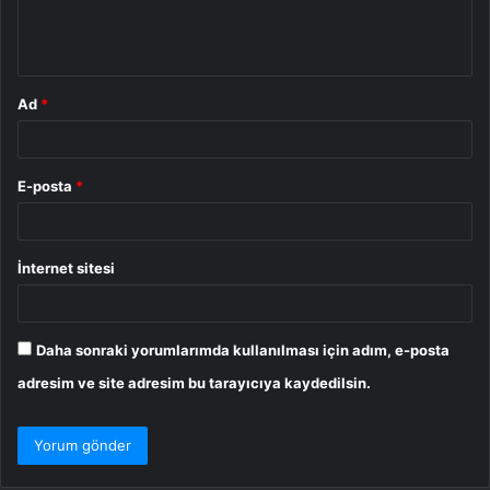
m
*
Ad
*
E-posta
*
İnternet sitesi
Daha sonraki yorumlarımda kullanılması için adım, e-posta
adresim ve site adresim bu tarayıcıya kaydedilsin.