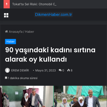
Tokat’ta Sel Riski: Otomobil Güvenli Alana Çekildi
Menü
Anasayfa
/
Haber
Haber
90 yaşındaki kadını sırtına
alarak oy kullandı
EREM DEMİR
Mayıs 31, 2023
0
8
1 dakika okuma süresi