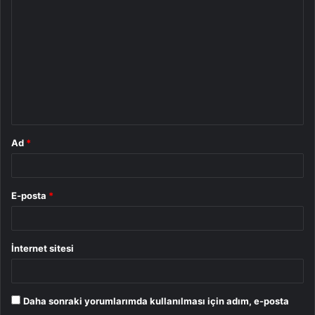
o
r
u
m
*
Ad
*
E-posta
*
İnternet sitesi
Daha sonraki yorumlarımda kullanılması için adım, e-posta