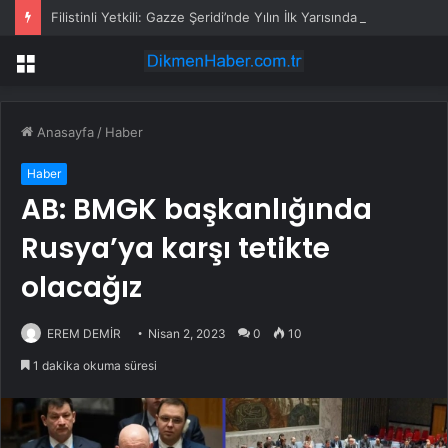
Filistinli Yetkili: Gazze Şeridi’nde Yılın İlk Yarısında 4.000 Düşük Vakası Kaydedildi
Menü
Anasayfa
/
Haber
Haber
AB: BMGK başkanlığında
Rusya’ya karşı tetikte
olacağız
EREM DEMİR
Nisan 2, 2023
0
10
1 dakika okuma süresi