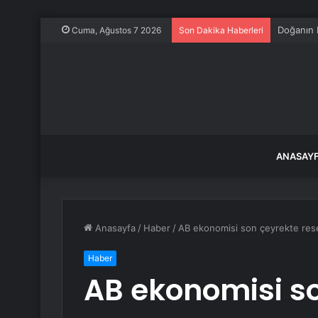
Tokat’ta 
Cuma, Ağustos 7 2026
Son Dakika Haberleri
ANASAY
Anasayfa
/
Haber
/
AB ekonomisi son çeyrekte res
Haber
AB ekonomisi s