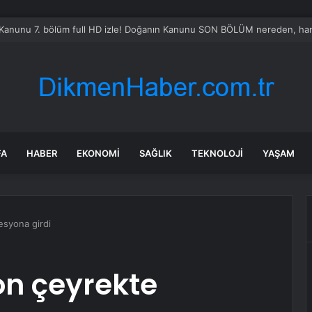
Sel Riski: Otomobil Güvenli Alana Çekildi
FA
HABER
EKONOMI
SAĞLIK
TEKNOLOJI
YAŞAM
esyona girdi
on çeyrekte