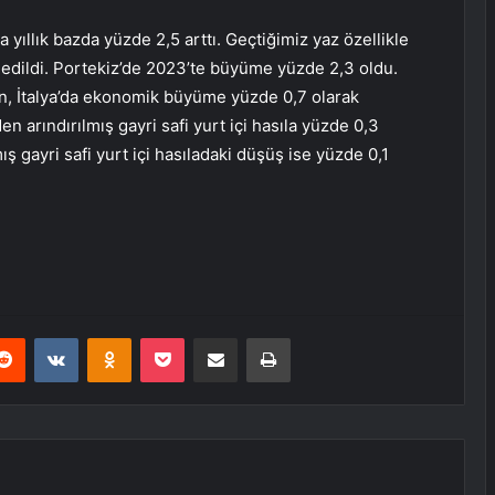
la yıllık bazda yüzde 2,5 arttı. Geçtiğimiz yaz özellikle
edildi. Portekiz’de 2023’te büyüme yüzde 2,3 oldu.
n, İtalya’da ekonomik büyüme yüzde 0,7 olarak
en arındırılmış gayri safi yurt içi hasıla yüzde 0,3
mış gayri safi yurt içi hasıladaki düşüş ise yüzde 0,1
erest
Reddit
VKontakte
Odnoklassniki
Pocket
E-Posta ile paylaş
Yazdır