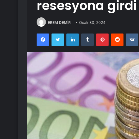
resesyona girdi
EREM DEMİR
Ocak 30, 2024
Facebook
Twitter
LinkedIn
Tumblr
Pinterest
Reddit