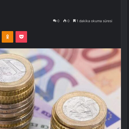
0
0
1 dakika okuma süresi
VKontakte
Odnoklassniki
Pocket