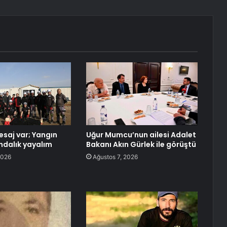
saj var; Yangın
Uğur Mumcu’nun ailesi Adalet
ındalık yayalım
Bakanı Akın Gürlek ile görüştü
2026
Ağustos 7, 2026