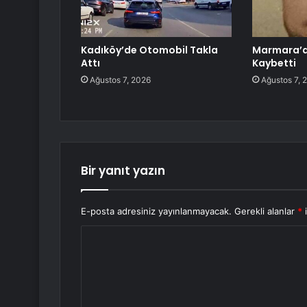
Kadıköy’de Otomobil Takla
Marmara’da
Attı
Kaybetti
Ağustos 7, 2026
Ağustos 7, 
Bir yanıt yazın
E-posta adresiniz yayınlanmayacak.
Gerekli alanlar
*
i
Y
o
r
u