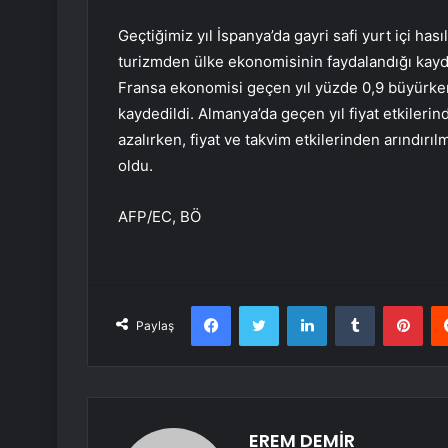
Geçtiğimiz yıl İspanya’da gayri safi yurt içi hası
turizmden ülke ekonomisinin faydalandığı kayd
Fransa ekonomisi geçen yıl yüzde 0,9 büyürke
kaydedildi. Almanya’da geçen yıl fiyat etkilerind
azalırken, fiyat ve takvim etkilerinden arındırıl
oldu.
AFP/EC, BÖ
Facebook
Twitter
LinkedIn
Tumblr
Pint
Paylaş
EREM DEMİR