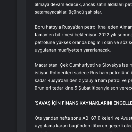
almaya devam edecek, ancak satın aldıkları pet
satamayacaklar. üçüncü şahıslar.
Boru hattıyla Rusya’dan petrol ithal eden Alman
tamamen bitirmesi bekleniyor. 2022 yılı sonu
petrolüne yüksek oranda bağımlı olan ve söz ko
uygulanan muafiyetten yararlanacak.
Macaristan, Çek Cumhuriyeti ve Slovakya ise m
istiyor. Rafinerileri sadece Rus ham petrolünü
kadar Rusya’dan deniz yoluyla ham petrol ve pet
ürünleri tedarikine 5 Şubat itibarıyla son verec
‘SAVAŞ İÇİN FİNANS KAYNAKLARINI ENGELL
Öte yandan hafta sonu AB, G7 ülkeleri ve Avust
uygulama kararı bugünden itibaren geçerli ola