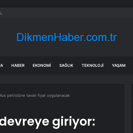
n Özçelik personelle bayramlaştı
FA
HABER
EKONOMI
SAĞLIK
TEKNOLOJI
YAŞAM
: Rus petrolüne tavan fiyat uygulanacak
devreye giriyor: