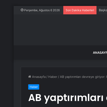
Başka
Perşembe, Ağustos 6 2026
Son Dakika Haberleri
ANASAY
Anasayfa
/
Haber
/
AB yaptırımları devreye giriyor
Haber
AB yaptırımları 