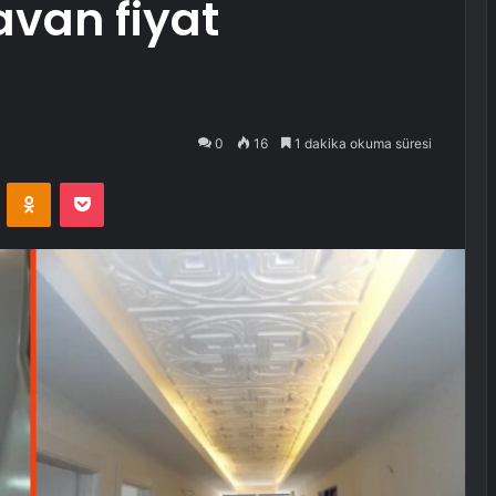
avan fiyat
0
16
1 dakika okuma süresi
VKontakte
Odnoklassniki
Pocket