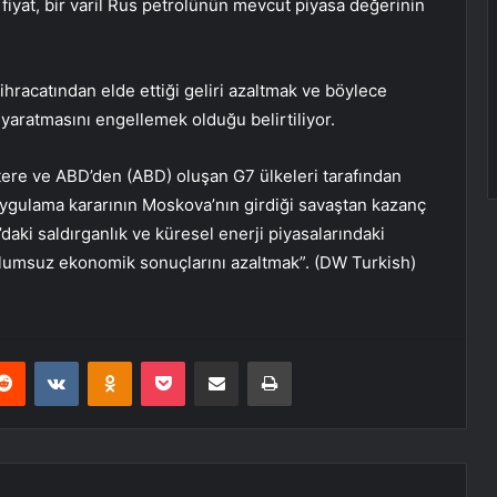
fiyat, bir varil Rus petrolünün mevcut piyasa değerinin
ihracatından elde ettiği geliri azaltmak ve böylece
yaratmasını engellemek olduğu belirtiliyor.
ltere ve ABD’den (ABD) oluşan G7 ülkeleri tarafından
uygulama kararının Moskova’nın girdiği savaştan kazanç
daki saldırganlık ve küresel enerji piyasalarındaki
 olumsuz ekonomik sonuçlarını azaltmak”. (DW Turkish)
erest
Reddit
VKontakte
Odnoklassniki
Pocket
E-Posta ile paylaş
Yazdır