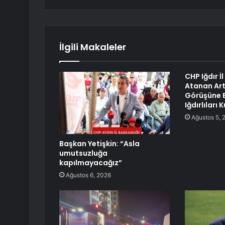
İlgili Makaleler
CHP Iğdır İ
Atanan Art
Görüşüne 
Iğdırlıları
Ağustos 5, 
Başkan Yetişkin: “Asla
umutsuzluğa
kapılmayacağız”
Ağustos 6, 2026