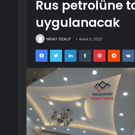
Rus petrolüne t
uygulanacak
NİHAT ÖZALP
Aralık 6, 2022
Facebook
Twitter
LinkedIn
Tumblr
Pinterest
Reddit