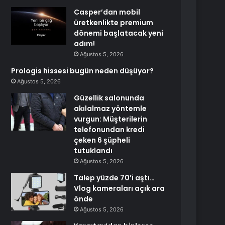
Casper’dan mobil
üretkenlikte premium
dönemi başlatacak yeni
adım!
Ağustos 5, 2026
Prologis hissesi bugün neden düşüyor?
Ağustos 5, 2026
Güzellik salonunda
akılalmaz yöntemle
vurgun: Müşterilerin
telefonundan kredi
çeken 6 şüpheli
tutuklandı
Ağustos 5, 2026
Talep yüzde 70’i aştı…
Vlog kameraları açık ara
önde
Ağustos 5, 2026