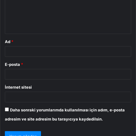
u
m
*
Ad
*
E-posta
*
İnternet sitesi
Daha sonraki yorumlarımda kullanılması için adım, e-posta
adresim ve site adresim bu tarayıcıya kaydedilsin.