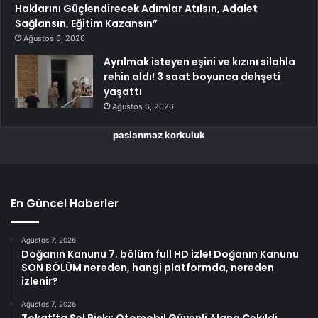
Haklarını Güçlendirecek Adımlar Atılsın, Adalet
Sağlansın, Eğitim Kazansın”
Ağustos 6, 2026
Ayrılmak isteyen eşini ve kızını silahla
rehin aldı! 3 saat boyunca dehşeti
yaşattı
Ağustos 6, 2026
paslanmaz korkuluk
En Güncel Haberler
Ağustos 7, 2026
Doğanın Kanunu 7. bölüm full HD izle! Doğanın Kanunu
SON BÖLÜM nereden, hangi platformda, nereden
izlenir?
Ağustos 7, 2026
Tokat’ta Sel Riski: Otomobil Güvenli Alana Çekildi