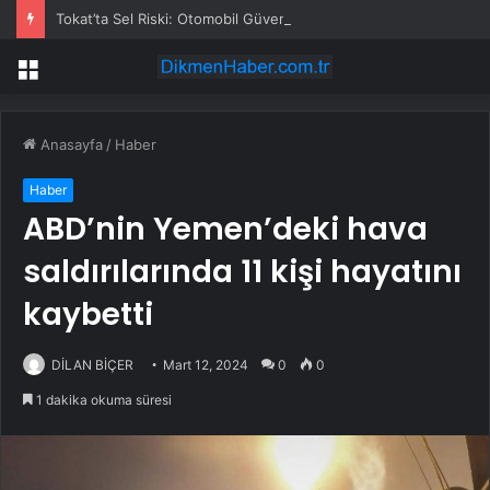
Tokat’ta Sel Riski: Otomobil Güvenli Alana Çekildi
Menü
Anasayfa
/
Haber
Haber
ABD’nin Yemen’deki hava
saldırılarında 11 kişi hayatını
kaybetti
DİLAN BİÇER
Mart 12, 2024
0
0
1 dakika okuma süresi