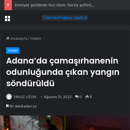
Emniyet şeridinde feci ölüm: Servis şoförüne midibüs çarptı
Menü
Anasayfa
/
Haber
Haber
Adana’da çamaşırhanenin
odunluğunda çıkan yangın
söndürüldü
YAVUZ UZUN
Ağustos 21, 2023
0
8
Bir dakikadan az