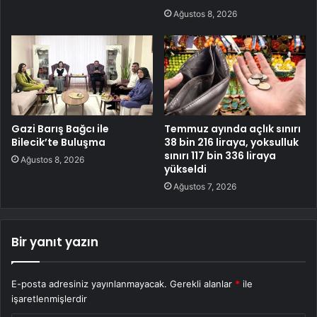
Ağustos 8, 2026
Gazi Barış Bağcı ile
Temmuz ayında açlık sınırı
Bilecik’te Buluşma
38 bin 216 liraya, yoksulluk
sınırı 117 bin 336 liraya
Ağustos 8, 2026
yükseldi
Ağustos 7, 2026
Bir yanıt yazın
E-posta adresiniz yayınlanmayacak.
Gerekli alanlar
*
ile
işaretlenmişlerdir