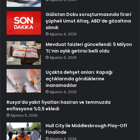
Gülistan Doku soruşturmasında firari
şüpheli Umut Altaş, ABD’de gözaltına
alındı
Ağustos 6, 2026
Mevduat faizleri güncellendi: 5 Milyon
TL’nin aylık getirisi belli oldu
Ağustos 6, 2026
Uçakta dehşet anları: Kapağı
açtıklarında gördüklerine
inanamadılar
Ağustos 6, 2026
Rusya’da yakıt fiyatları haziran ve temmuzda
enflasyona %0,5 ekledi
Ağustos 6, 2026
Hull City ile Middlesbrough Play-Off
Finalinde
Ağustos 6, 2026