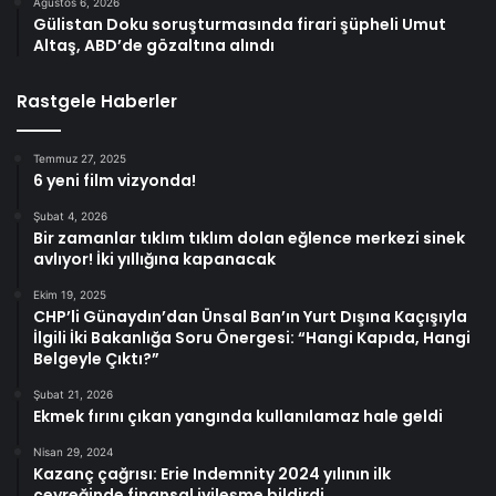
Ağustos 6, 2026
Gülistan Doku soruşturmasında firari şüpheli Umut
Altaş, ABD’de gözaltına alındı
Rastgele Haberler
Temmuz 27, 2025
6 yeni film vizyonda!
Şubat 4, 2026
Bir zamanlar tıklım tıklım dolan eğlence merkezi sinek
avlıyor! İki yıllığına kapanacak
Ekim 19, 2025
CHP’li Günaydın’dan Ünsal Ban’ın Yurt Dışına Kaçışıyla
İlgili İki Bakanlığa Soru Önergesi: “Hangi Kapıda, Hangi
Belgeyle Çıktı?”
Şubat 21, 2026
Ekmek fırını çıkan yangında kullanılamaz hale geldi
Nisan 29, 2024
Kazanç çağrısı: Erie Indemnity 2024 yılının ilk
çeyreğinde finansal iyileşme bildirdi