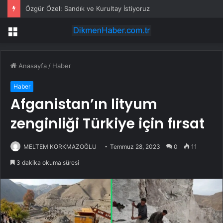
Özgür Özel: Sandık ve Kurultay İstiyoruz
Menü
Anasayfa
/
Haber
Haber
Afganistan’ın lityum
zenginliği Türkiye için fırsat
MELTEM KORKMAZOĞLU
Temmuz 28, 2023
0
11
3 dakika okuma süresi