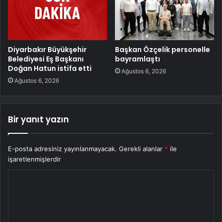
Diyarbakır Büyükşehir
Başkan Özçelik personelle
Belediyesi Eş Başkanı
bayramlaştı
Doğan Hatun istifa etti
Ağustos 6, 2026
Ağustos 6, 2026
Bir yanıt yazın
E-posta adresiniz yayınlanmayacak.
Gerekli alanlar
*
ile
işaretlenmişlerdir
Y
o
r
u