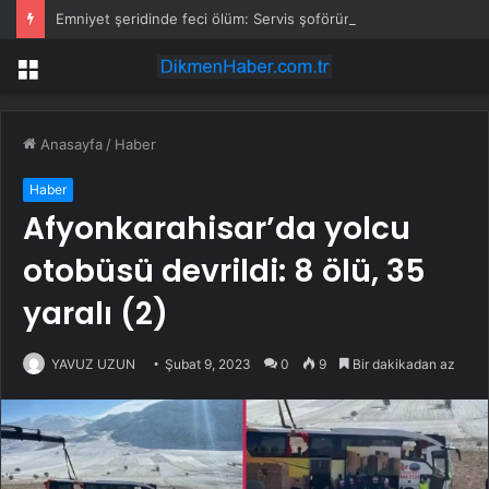
Emniyet şeridinde feci ölüm: Servis şoförüne midibüs çarptı
Menü
Anasayfa
/
Haber
Haber
Afyonkarahisar’da yolcu
otobüsü devrildi: 8 ölü, 35
yaralı (2)
YAVUZ UZUN
Şubat 9, 2023
0
9
Bir dakikadan az