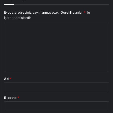
E-posta adresiniz yayınlanmayacak.
Gerekli alanlar
*
ile
işaretlenmişlerdir
Y
o
r
u
m
*
Ad
*
E-posta
*