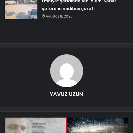
Emniyet şeridinde feci ölüm: Servis
şoförüne midibüs çarptı
Ağustos 8, 2026
YAVUZ UZUN