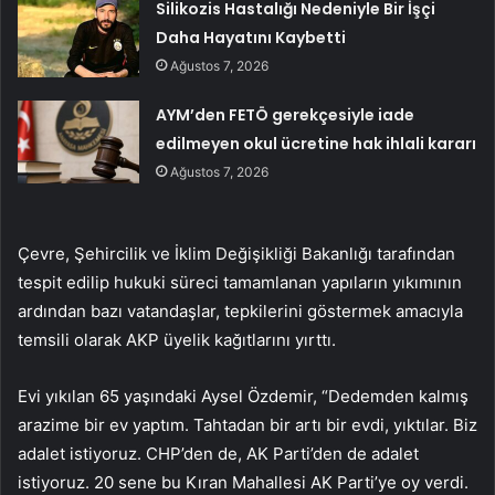
Silikozis Hastalığı Nedeniyle Bir İşçi
Daha Hayatını Kaybetti
Ağustos 7, 2026
AYM’den FETÖ gerekçesiyle iade
edilmeyen okul ücretine hak ihlali kararı
Ağustos 7, 2026
Çevre, Şehircilik ve İklim Değişikliği Bakanlığı tarafından
tespit edilip hukuki süreci tamamlanan yapıların yıkımının
ardından bazı vatandaşlar, tepkilerini göstermek amacıyla
temsili olarak AKP üyelik kağıtlarını yırttı.
Evi yıkılan 65 yaşındaki Aysel Özdemir, “Dedemden kalmış
arazime bir ev yaptım. Tahtadan bir artı bir evdi, yıktılar. Biz
adalet istiyoruz. CHP’den de, AK Parti’den de adalet
istiyoruz. 20 sene bu Kıran Mahallesi AK Parti’ye oy verdi.