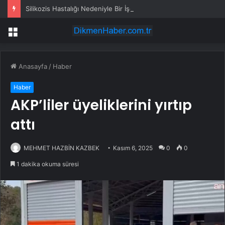
Silikozis Hastalığı Nedeniyle Bir İşçi Daha Hayatını Kaybetti
Menü
Anasayfa
/
Haber
Haber
AKP’liler üyeliklerini yırtıp
attı
MEHMET HAZBİN KAZBEK
Kasım 6, 2025
0
0
1 dakika okuma süresi