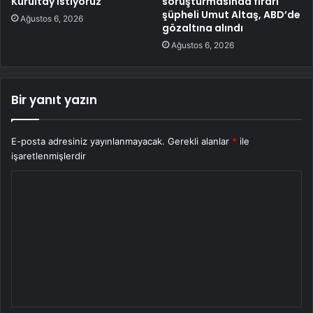
Kurultay İstiyoruz
soruşturmasında firari
şüpheli Umut Altaş, ABD’de
Ağustos 6, 2026
gözaltına alındı
Ağustos 6, 2026
Bir yanıt yazın
E-posta adresiniz yayınlanmayacak.
Gerekli alanlar
*
ile
işaretlenmişlerdir
Y
o
r
u
m
*