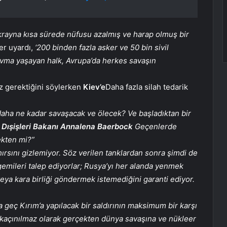
rayna kısa sürede nüfusu azalmış ve harap olmuş bir
r uyardı,
‘200 binden fazla asker ve 50 bin sivil
ravma yaşayan halk, Avrupa’da herkes savaşın
ız gerektiğini söylerken
Kiev’e
Daha fazla silah tedarik
ha ne kadar savaşacak ve ölecek? Ve başladıktan bir
Dışişleri Bakanı Annalena Baerbock
Geçenlerde
ekten mi?”
ırsını gizlemiyor. Söz verilen tanklardan sonra şimdi de
gemileri talep ediyorlar; Rusya’yı her alanda yenmek
eya kara birliği göndermek istemediğini garanti ediyor.
a geç Kırım’a yapılacak bir saldırının maksimum bir karşı
 kaçınılmaz olarak gerçekten dünya savaşına ve nükleer