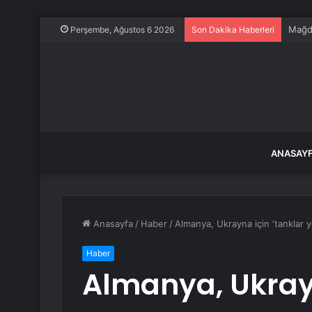
Perşembe, Ağustos 6 2026
Son Dakika Haberleri
ANASAY
Anasayfa
/
Haber
/
Almanya, Ukrayna için ‘tanklar ye
Haber
Almanya, Ukrayn