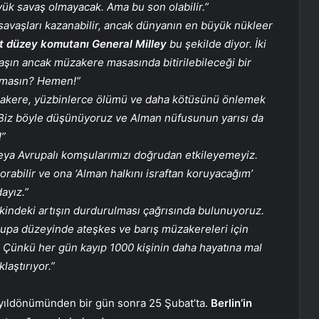
yük savaş olmayacak. Ama bu son olabilir.”
savaşları kazanabilir, ancak dünyanın en büyük nükleer
t düzey komutanı General Milley
bu şekilde diyor. İki
aşın ancak müzakere masasında bitirilebileceği bir
lmasın? Hemen!”
akere, yüzbinlerce ölümü ve daha kötüsünü önlemek
r. Biz böyle düşünüyoruz ve Alman nüfusunun yarısı da
!”
ya Avrupalı ​​komşularımızı doğrudan etkileyemeyiz.
bilir ve ona ‘Alman halkını israftan koruyacağım’
ayız.”
ikindeki artışın durdurulması çağrısında bulunuyoruz.
pa düzeyinde ateşkes ve barış müzakereleri için
di! Çünkü her gün kayıp 1000 kişinin daha hayatına mal
laştırıyor.”
yıldönümünden bir gün sonra 25 Şubat’ta.
Berlin’in