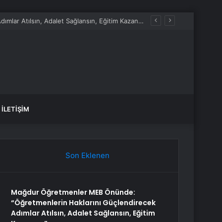
Mağdur Öğretmenler MEB Önünde: “Öğretmenlerin Haklarını Güçlendirecek Adımlar Atılsın, Adalet Sağlansın, Eğitim Kazansın”
İLETIŞIM
Son Eklenen
Mağdur Öğretmenler MEB Önünde:
“Öğretmenlerin Haklarını Güçlendirecek
Adımlar Atılsın, Adalet Sağlansın, Eğitim