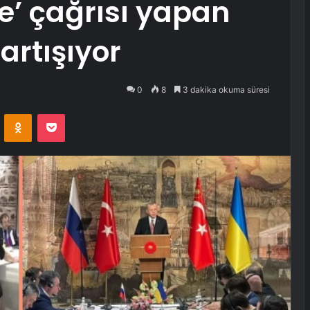
e’ çağrısı yapan
tartışıyor
0
8
3 dakika okuma süresi
VKontakte
Odnoklassniki
Pocket