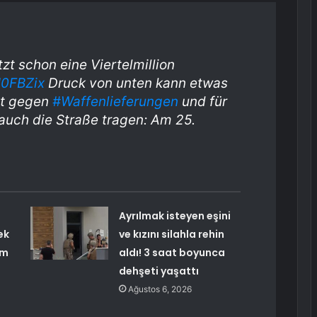
tzt schon eine Viertelmillion
H0FBZix
Druck von unten kann etwas
st gegen
#Waffenlieferungen
und für
auch die Straße tragen: Am 25.
Ayrılmak isteyen eşini
ek
ve kızını silahla rehin
im
aldı! 3 saat boyunca
dehşeti yaşattı
Ağustos 6, 2026