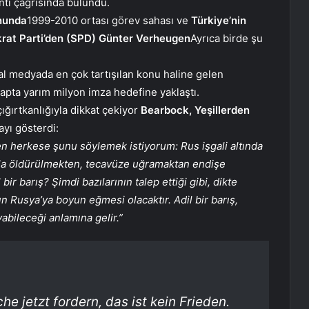
antı çağrısında bulundu.
nunda
1999-2010 ortası görev sahası ve
Türkiye’nin
rat Parti’den (SPD) Günter Verheugen
Ayrıca birde şu
al medyada en çok tartışılan konu haline gelen
etapta yarım milyon imza hedefine yaklaştı.
ığırtkanlığıyla dikkat çekiyor
Bearbock, Yeşillerden
yı gösterdi:
en herkese şunu söylemek istiyorum: Rus işgali altında
la öldürülmekten, tecavüze uğramaktan endişe
bir barış? Şimdi bazılarının talep ettiği gibi, dikte
nın Rusya’ya boyun eğmesi olacaktır. Adil bir barış,
abileceği anlamına gelir.”
he jetzt fordern, das ist kein Frieden.