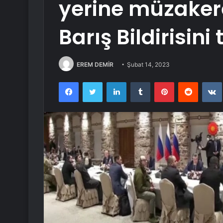
yerine müzaker
Barış Bildirisini 
EREM DEMİR
Şubat 14, 2023
Facebook
Twitter
LinkedIn
Tumblr
Pinterest
Reddit