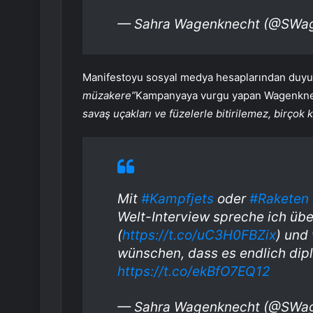
— Sahra Wagenknecht (@SWa
Manifestoyu sosyal medya hesaplarından duyu
müzakere”
Kampanyaya vurgu yapan Wagenkn
savaş uçakları ve füzelerle bitirilemez, birçok k
Mit
#Kampfjets
oder
#Raketen
Welt-Interview spreche ich üb
(
https://t.co/uC3H0FBZix
) und
wünschen, dass es endlich diplo
https://t.co/ekBfO7EQ12
— Sahra Wagenknecht (@SWa