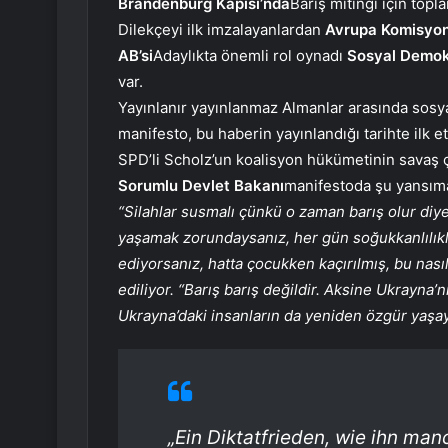
Brandenburg Kapısı’nda
Barış mitingi için topl
Dilekçeyi ilk imzalayanlardan
Avrupa Komisyo
AB’si
Adaylıkta önemli rol oynadı
Sosyal Demok
var.
Yayınlanır yayınlanmaz Almanlar arasında sosy
manifesto, bu haberin yayınlandığı tarihte ilk 
SPD’li Scholz’un koalisyon hükümetinin savaş ç
Sorumlu Devlet Bakanı
manifestoda şu yansıma
“Silahlar susmalı çünkü o zaman barış olur diy
yaşamak zorundaysanız, her gün soğukkanlılık
ediyorsanız, hatta çocukken kaçırılmış, bu nasıl 
ediliyor. “Barış barış değildir. Aksine Ukrayna’
Ukrayna’daki insanların da yeniden özgür yaşay
„Ein Diktatfrieden, wie ihn manc