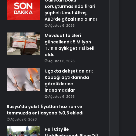
Gülistan Doku
soruşturmasında firari
şüpheli Umut Altaş,
ABD’de gözaltına alındı
Ağustos 6, 2026
Mevduat faizleri
güncellendi: 5 Milyon
TL’nin aylık getirisi belli
oldu
Ağustos 6, 2026
Uçakta dehşet anları:
Kapağı açtıklarında
gördüklerine
inanamadılar
Ağustos 6, 2026
Rusya’da yakıt fiyatları haziran ve
temmuzda enflasyona %0,5 ekledi
Ağustos 6, 2026
Hull City ile
Middlesbrough Play-Off