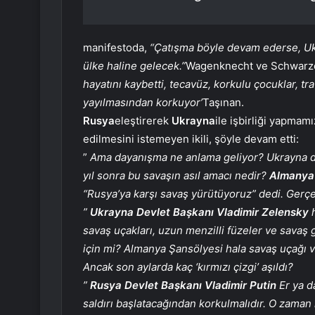
manifestoda,
“Çatışma böyle devam ederse, Uk
ülke haline gelecek.”
Wagenknecht ve Schwarze
hayatını kaybetti, tecavüz, korkulu çocuklar, t
yayılmasından korkuyor’
Taşınan.
Rusya
eleştirerek
Ukrayna
ile işbirliği yapmam
edilmesini istemeyen ikili, şöyle devam etti:
”
Ama dayanışma ne anlama geliyor? Ukrayna da
yıl sonra bu savaşın asıl amacı nedir?
Almanya 
“Rusya’ya karşı savaş yürütüyoruz” dedi. Gerç
”
Ukrayna Devlet Başkanı Vladimir Zelensky
h
savaş uçakları, uzun menzilli füzeler ve savaş 
için mi? Almanya Şansölyesi hala savaş uçağı v
Ancak son aylarda kaç ‘kırmızı çizgi’ aşıldı?
”
Rusya Devlet Başkanı Vladimir Putin
Er ya d
saldırı başlatacağından korkulmalıdır. O zaman