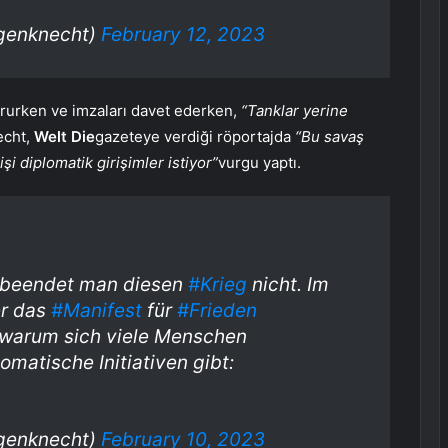
genknecht)
February 12, 2023
rurken ve imzaları davet ederken,
“Tanklar yerine
echt,
Welt Die
gazeteye verdiği röportajda
“Bu savaş
işi diplomatik girişimler istiyor”
vurgu yaptı.
beendet man diesen
#Krieg
nicht. Im
er das
#Manifest
für
#Frieden
 warum sich viele Menschen
matische Initiativen gibt:
genknecht)
February 10, 2023