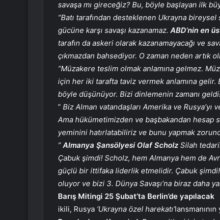
savaşa mı gireceğiz? Bu, böyle başlayan ilk bü
“Batı tarafından desteklenen Ukrayna bireysel 
gücüne karşı savaşı kazanamaz.
ABD’nin en üs
tarafın da askeri olarak kazanamayacağı ve sav
çıkmazdan bahsediyor. O zaman neden artık o
“Müzakere teslim olmak anlamına gelmez. Müz
için her iki tarafta taviz vermek anlamına geli
böyle düşünüyor. Bizi dinlemenin zamanı geldi
”
Biz Alman vatandaşları Amerika ve Rusya’yı ve
Ama hükümetimizden ve başbakandan hesap sora
yeminini hatırlatabiliriz ve bunu yapmak zorund
”
Almanya Şansölyesi Olaf Scholz
Silah tedar
Çabuk şimdi! Scholz, hem Almanya hem de Avru
güçlü bir ittifaka liderlik etmelidir. Çabuk şim
oluyor ve bizi 3. Dünya Savaşı’na biraz daha yak
Barış Mitingi 25 Şubat’ta Berlin’de yapılacak
ikili, Rusya
‘Ukrayna özel harekatı’
lansmanının 