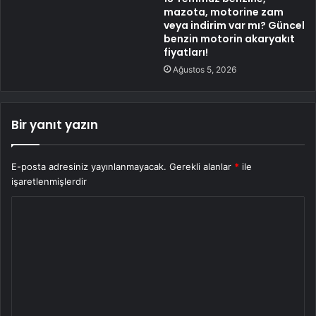
mazota, motorine zam
veya indirim var mı? Güncel
benzin motorin akaryakıt
fiyatları!
Ağustos 5, 2026
Bir yanıt yazın
E-posta adresiniz yayınlanmayacak.
Gerekli alanlar
*
ile
işaretlenmişlerdir
Y
o
r
u
m
*