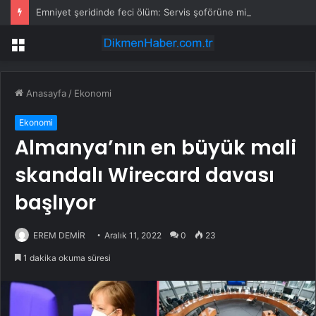
Emniyet şeridinde feci ölüm: Servis şoförüne midibüs çarptı
Menü
Anasayfa
/
Ekonomi
Ekonomi
Almanya’nın en büyük mali
skandalı Wirecard davası
başlıyor
EREM DEMİR
Aralık 11, 2022
0
23
1 dakika okuma süresi