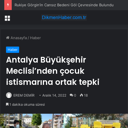
Rukiye Görgin’in Cansız Bedeni Göl Çevresinde Bulundu
Menü
Anasayfa
/
Haber
Haber
Antalya Büyükşehir
Meclisi’nden çocuk
istismarına ortak tepki
EREM DEMİR
Aralık 14, 2022
0
18
1 dakika okuma süresi