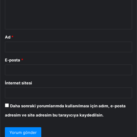
u
m
*
Ad
*
E-posta
*
İnternet sitesi
Daha sonraki yorumlarımda kullanılması için adım, e-posta
adresim ve site adresim bu tarayıcıya kaydedilsin.