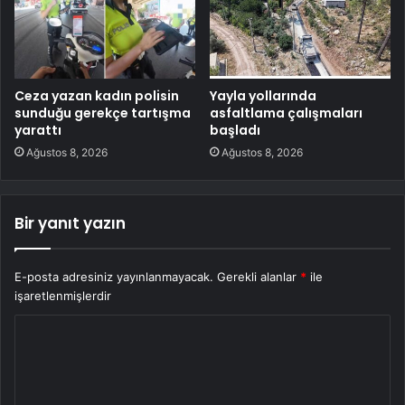
Ceza yazan kadın polisin
Yayla yollarında
sunduğu gerekçe tartışma
asfaltlama çalışmaları
yarattı
başladı
Ağustos 8, 2026
Ağustos 8, 2026
Bir yanıt yazın
E-posta adresiniz yayınlanmayacak.
Gerekli alanlar
*
ile
işaretlenmişlerdir
Y
o
r