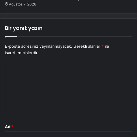
Ağustos 7, 2026
Bir yanıt yazın
E-posta adresiniz yayınlanmayacak.
Gerekli alanlar
*
ile
işaretlenmişlerdir
Y
o
r
u
m
*
Ad
*