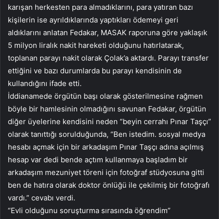
karışan herkesten para almadıklarını, para yatıran bazı
kişilerin ise ayrıldıklarında yaptıkları ödemeyi geri
aldıklarını anlatan Fedakar, MASAK raporuna göre yaklaşık
5 milyon liralık nakit hareketi olduğunu hatırlatarak,
toplanan parayı nakit olarak Çolak’a aktardı. Parayı transfer
ettiğini ve bazı durumlarda bu parayı kendisinin de
kullandığını ifade etti.
İddianamede örgütün başı olarak gösterilmesine rağmen
böyle bir hamlesinin olmadığını savunan Fedakar, örgütün
diğer üyelerine kendisini neden “beyin cerrahı Pınar Taşçı”
olarak tanıttığı sorulduğunda, “Ben istedim. sosyal medya
hesabı açmak için bir arkadaşım Pınar Taşçı adına açılmış
hesap var dedi bende açtım kullanmaya başladım bir
arkadaşım mezuniyet töreni için fotoğraf stüdyosuna gitti
ben de hatıra olarak doktor önlüğü ile çekilmiş bir fotoğrafı
vardı.” cevabı verdi.
“Evli olduğunu soruşturma sırasında öğrendim”