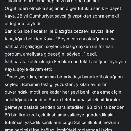
“İlkokulu bitirdi ama hepimizi birbirine bağladı”
Örgüt lideri olmakla suçlanan diğer tutuklu sanık Hidayet
Kaya, 28 yıl Cumhuriyet savcılığı yaptıktan sonra emekli
olduğunu söyledi.
Sanık Salice Fedakar ile Elazığ’da cezaevi savcısı iken
tanıştığını belirten Kaya, “Beyin cerrahı olduğunu ama
istihbarat çalıştığını söyledi. Elazığ’dayken üniformalı
gördüm, ameliyata gideceğini söyledi. ” dedi.
İstihbarata katılmak için Fedakar’dan teklif aldığını söyleyen
Kaya, şöyle devam etti:
“Önce şaşırdım, babamın bir arkadaşı bana kefil olduğunu
söyledi. Babamın taktığı yüzükten, yıkılan evimizin
duvarındaki motiflere kadar her şeyi beni ikna etmek için
anlattığında inandım. Sonra telefonuma şifreli bildirimler
gelmeye başladı benden para istediler 193 bin lira benden
60 bin lira kredi çektik ablama saliceye gönderdik akıl
tutulması yaşadık sanıkların çoğu Salice ilkokul mezunu
ama hepimizi ipe bağladı.İzmir’deki toplantıda Hakim