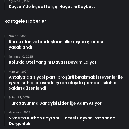
Ağustos 8, 2026
Kayseri’de İnşaatta İşçi Hayatını Kaybetti
Rastgele Haberler
Nisan 1, 2026
Borcu olan vatandaşların ülke dışına çıkması
yasaklandı
Temmuz 10, 2025
Bolu’da Otel Yangını Davası Devam Ediyor
Mart 24, 2024
Antalya’da siyasi parti broşürü bırakmak isteyenler ile
iş yeri sahibi arasında çıkan olayda pompalı silahla
saldırı düzenlendi
Şubat 24, 2026
Türk Savunma Sanayisi Liderliğe Adım Atıyor
Haziran 4, 2025
Sivas’ta Kurban Bayramı Öncesi Hayvan Pazarında
Durgunluk