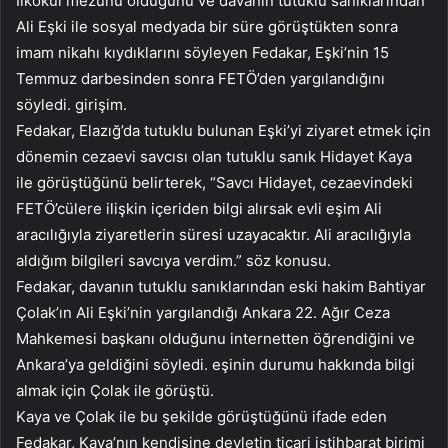
İlkokul mezunu olduğunu ve davanın tutuklu sanıklarından
Ali Eşki ile sosyal medyada bir süre görüştükten sonra
imam nikahı kıydıklarını söyleyen Fedakar, Eşki’nin 15
Temmuz darbesinden sonra FETÖ’den yargılandığını
söyledi. girişim.
Fedakar, Elazığ’da tutuklu bulunan Eşki’yi ziyaret etmek için
dönemin cezaevi savcısı olan tutuklu sanık Hidayet Kaya
ile görüştüğünü belirterek, “Savcı Hidayet, cezaevindeki
FETÖ’cülere ilişkin içeriden bilgi alırsak evli eşim Ali
aracılığıyla ziyaretlerin süresi uzayacaktır. Ali aracılığıyla
aldığım bilgileri savcıya verdim.” söz konusu.
Fedakar, davanın tutuklu sanıklarından eski hakim Bahtiyar
Çolak’ın Ali Eşki’nin yargılandığı Ankara 22. Ağır Ceza
Mahkemesi başkanı olduğunu internetten öğrendiğini ve
Ankara’ya geldiğini söyledi. eşinin durumu hakkında bilgi
almak için Çolak ile görüştü.
Kaya ve Çolak ile bu şekilde görüştüğünü ifade eden
Fedakar, Kaya’nın kendisine devletin ticari istihbarat birimi