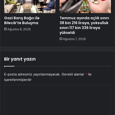
Gazi Barış Bağcı ile
Temmuz ayında açlık sınırı
Bilecik’te Buluşma
38 bin 216 liraya, yoksulluk
sınırı 117 bin 336 liraya
Ağustos 8, 2026
yükseldi
Ağustos 7, 2026
Bir yanıt yazın
E-posta adresiniz yayınlanmayacak.
Gerekli alanlar
*
ile
işaretlenmişlerdir
Y
o
r
u