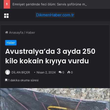
Emniyet şeridinde feci ölüm: Servis şoförüne midibüs çarptı
Menü
Anasayfa
/
Haber
Haber
Avustralya’da 3 ayda 250
kilo kokain kıyıya vurdu
DİLAN BİÇER
Nisan 2, 2024
0
0
1 dakika okuma süresi