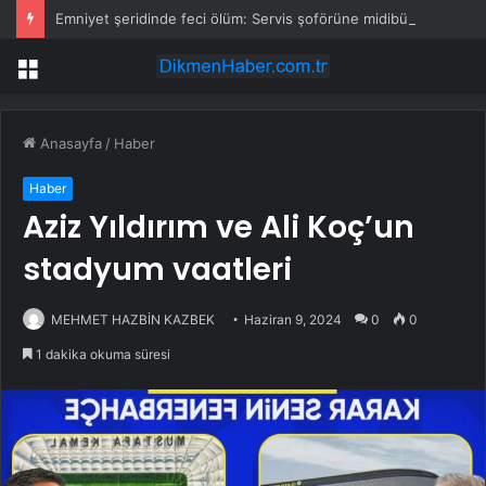
Emniyet şeridinde feci ölüm: Servis şoförüne midibüs çarptı
Menü
Anasayfa
/
Haber
Haber
Aziz Yıldırım ve Ali Koç’un
stadyum vaatleri
MEHMET HAZBİN KAZBEK
Haziran 9, 2024
0
0
1 dakika okuma süresi