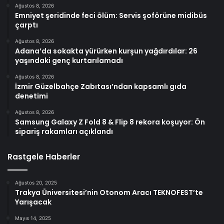
Ağustos 8, 2026
Emniyet şeridinde feci ölüm: Servis şoförüne midibüs
çarptı
Ağustos 8, 2026
Adana’da sokakta yürürken kurşun yağdırdılar: 26
yaşındaki genç kurtarılamadı
Ağustos 8, 2026
İzmir Güzelbahçe Zabıtası’ndan kapsamlı gıda
denetimi
Ağustos 8, 2026
Samsung Galaxy Z Fold 8 & Flip 8 rekora koşuyor: Ön
sipariş rakamları açıklandı
Rastgele Haberler
Ağustos 20, 2025
Trakya Üniversitesi’nin Otonom Aracı TEKNOFEST’te
Yarışacak
Mayıs 14, 2025