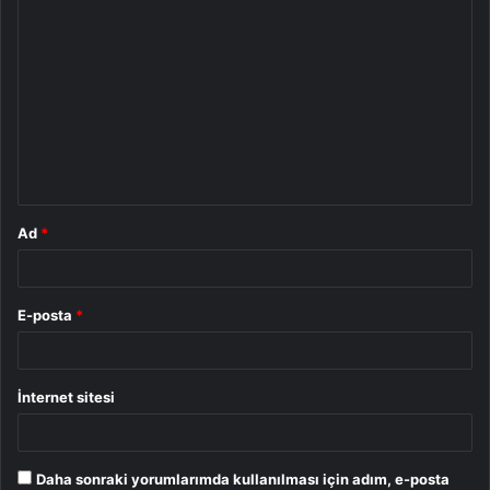
Y
o
r
u
m
*
Ad
*
E-posta
*
İnternet sitesi
Daha sonraki yorumlarımda kullanılması için adım, e-posta