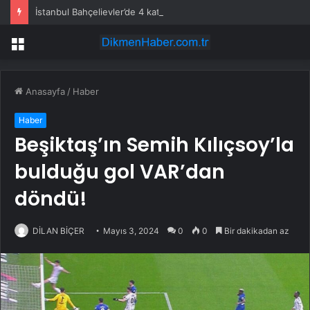
İstanbul Bahçelievler’de 4 katlı bina çöktü
Menü
Anasayfa
/
Haber
Haber
Beşiktaş’ın Semih Kılıçsoy’la
bulduğu gol VAR’dan
döndü!
DİLAN BİÇER
Mayıs 3, 2024
0
0
Bir dakikadan az