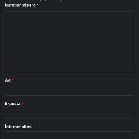
işaretlenmişlerdir
Y
o
r
u
m
*
Ad
*
E-posta
*
İnternet sitesi