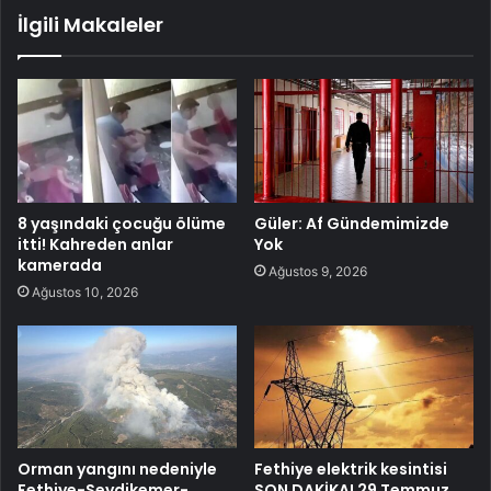
İlgili Makaleler
8 yaşındaki çocuğu ölüme
Güler: Af Gündemimizde
itti! Kahreden anlar
Yok
kamerada
Ağustos 9, 2026
Ağustos 10, 2026
Orman yangını nedeniyle
Fethiye elektrik kesintisi
Fethiye-Seydikemer-
SON DAKİKA! 29 Temmuz