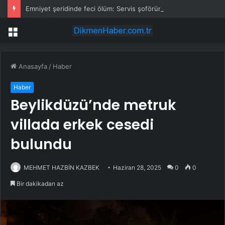
Emniyet şeridinde feci ölüm: Servis şoförüne midibüs çarptı
Menü
Anasayfa
/
Haber
Haber
Beylikdüzü’nde metruk
villada erkek cesedi
bulundu
MEHMET HAZBİN KAZBEK
Haziran 28, 2025
0
0
Bir dakikadan az