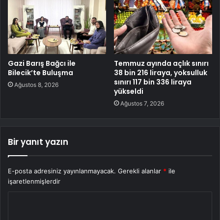
Gazi Barış Bağcı ile
Temmuz ayında açlık sınırı
Bilecik’te Buluşma
38 bin 216 liraya, yoksulluk
sınırı 117 bin 336 liraya
Ağustos 8, 2026
yükseldi
Ağustos 7, 2026
Bir yanıt yazın
E-posta adresiniz yayınlanmayacak.
Gerekli alanlar
*
ile
işaretlenmişlerdir
Y
o