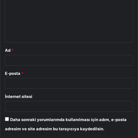
r
u
m
*
Ad
*
E-posta
*
İnternet sitesi
Daha sonraki yorumlarımda kullanılması için adım, e-posta
adresim ve site adresim bu tarayıcıya kaydedilsin.