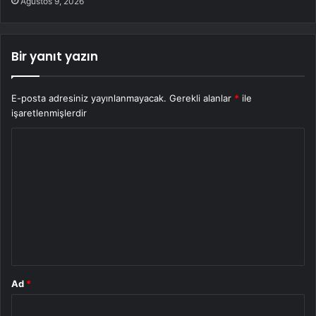
Ağustos 9, 2026
Bir yanıt yazın
E-posta adresiniz yayınlanmayacak.
Gerekli alanlar
*
ile
işaretlenmişlerdir
Y
o
r
u
m
*
Ad
*