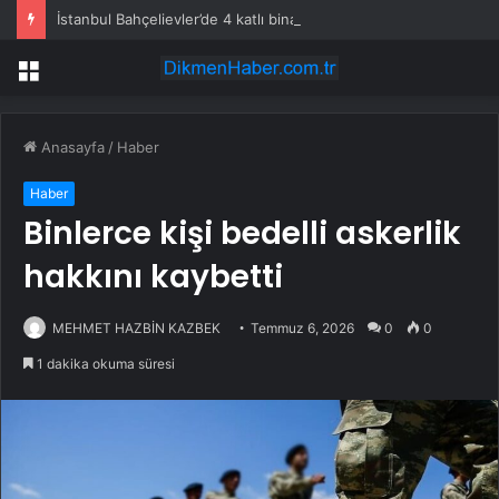
İstanbul Bahçelievler’de 4 katlı bina çöktü
Menü
Anasayfa
/
Haber
Haber
Binlerce kişi bedelli askerlik
hakkını kaybetti
MEHMET HAZBİN KAZBEK
Temmuz 6, 2026
0
0
1 dakika okuma süresi