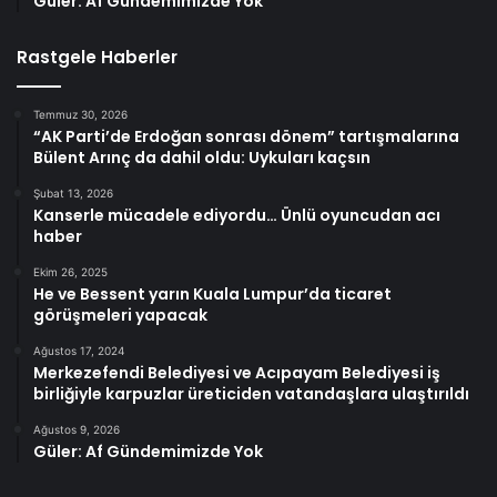
Güler: Af Gündemimizde Yok
Rastgele Haberler
Temmuz 30, 2026
“AK Parti’de Erdoğan sonrası dönem” tartışmalarına
Bülent Arınç da dahil oldu: Uykuları kaçsın
Şubat 13, 2026
Kanserle mücadele ediyordu… Ünlü oyuncudan acı
haber
Ekim 26, 2025
He ve Bessent yarın Kuala Lumpur’da ticaret
görüşmeleri yapacak
Ağustos 17, 2024
Merkezefendi Belediyesi ve Acıpayam Belediyesi iş
birliğiyle karpuzlar üreticiden vatandaşlara ulaştırıldı
Ağustos 9, 2026
Güler: Af Gündemimizde Yok