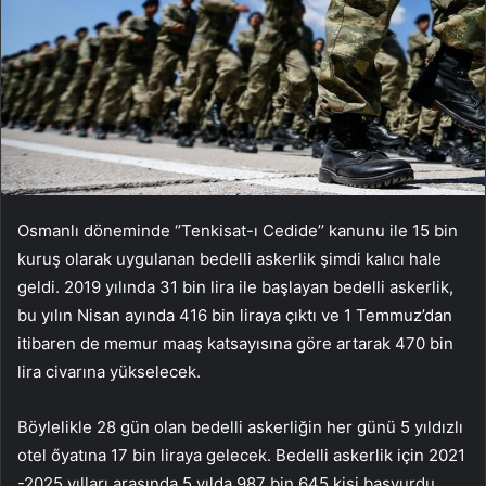
Osmanlı döneminde ‘’Tenkisat-ı Cedide’’ kanunu ile 15 bin
kuruş olarak uygulanan bedelli askerlik şimdi kalıcı hale
geldi. 2019 yılında 31 bin lira ile başlayan bedelli askerlik,
bu yılın Nisan ayında 416 bin liraya çıktı ve 1 Temmuz’dan
itibaren de memur maaş katsayısına göre artarak 470 bin
lira civarına yükselecek.
Böylelikle 28 gün olan bedelli askerliğin her günü 5 yıldızlı
otel őyatına 17 bin liraya gelecek. Bedelli askerlik için 2021
-2025 yılları arasında 5 yılda 987 bin 645 kişi başvurdu.