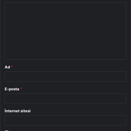
Y
o
r
u
m
*
Ad
*
E-posta
*
İnternet sitesi