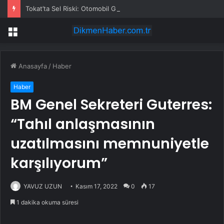
Tokat’ta Sel Riski: Otomobil Güvenli Alana Çekildi
Menü
Anasayfa
/
Haber
Haber
BM Genel Sekreteri Guterres:
“Tahıl anlaşmasının
uzatılmasını memnuniyetle
karşılıyorum”
YAVUZ UZUN
Kasım 17, 2022
0
17
1 dakika okuma süresi