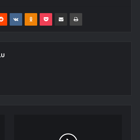
erest
Reddit
VKontakte
Odnoklassniki
Pocket
E-Posta ile paylaş
Yazdır
LU