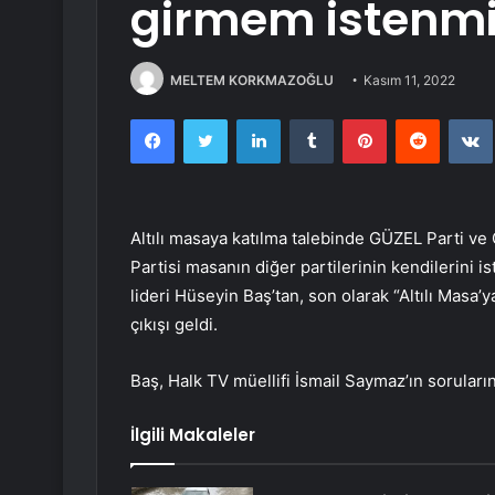
girmem istenmi
MELTEM KORKMAZOĞLU
Kasım 11, 2022
Facebook
Twitter
LinkedIn
Tumblr
Pinterest
Reddit
Altılı masaya katılma talebinde GÜZEL Parti ve
Partisi masanın diğer partilerinin kendilerini i
lideri Hüseyin Baş’tan, son olarak “Altılı Masa
çıkışı geldi.
Baş, Halk TV müellifi İsmail Saymaz’ın sorularını
İlgili Makaleler