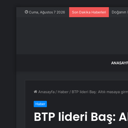
Doğanın 
Cuma, Ağustos 7 2026
Son Dakika Haberleri
ANASAY
Anasayfa
/
Haber
/
BTP lideri Baş: Altılı masaya g
Haber
BTP lideri Baş: 