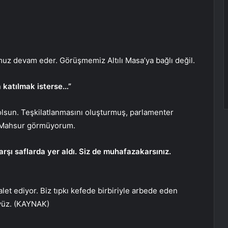
uz devam eder. Görüşmemiz Altılı Masa’ya bağlı değil.
a katılmak isterse…”
 olsun. Teşkilatlanmasını oluşturmuş, parlamenter
r. Mahsur görmüyorum.
arşı saflarda yer aldı. Siz de muhafazakarsınız.
 alet ediyor. Biz tıpkı kefede birbiriyle arbede eden
üyüz. (KAYNAK)