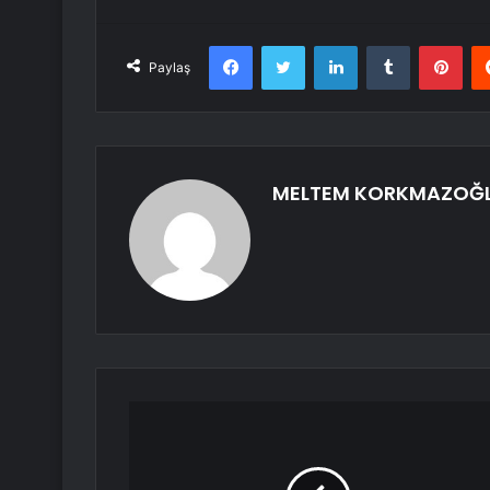
Facebook
Twitter
LinkedIn
Tumblr
Pint
Paylaş
MELTEM KORKMAZOĞ