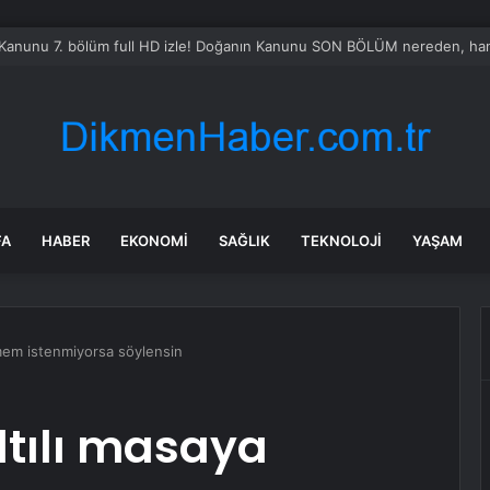
Kanunu 7. bölüm full HD izle! Doğanın Kanunu SON BÖLÜM nereden, hang
FA
HABER
EKONOMI
SAĞLIK
TEKNOLOJI
YAŞAM
irmem istenmiyorsa söylensin
Altılı masaya