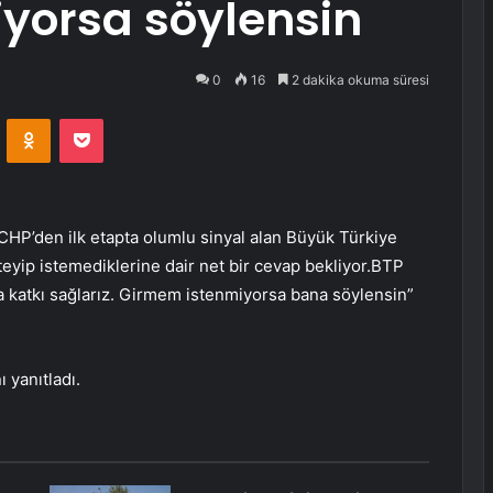
yorsa söylensin
0
16
2 dakika okuma süresi
VKontakte
Odnoklassniki
Pocket
 CHP’den ilk etapta olumlu sinyal alan Büyük Türkiye
steyip istemediklerine dair net bir cevap bekliyor.BTP
’ya katkı sağlarız. Girmem istenmiyorsa bana söylensin”
 yanıtladı.