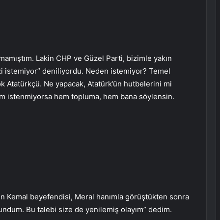
pmamıştım. Lakin CHP ve Güzel Parti, bizimle yakın
zi istemiyor” deniliyordu. Neden istemiyor? Temel
k Atatürkçü. Ne yapacak, Atatürk’ün hutbelerini mi
rmem istenmiyorsa hem topluma, hem bana söylensin.
en Kemal beyefendisi, Meral hanımla görüştükten sonra
bulundum. Bu talebi size de yenilemiş olayım” dedim.