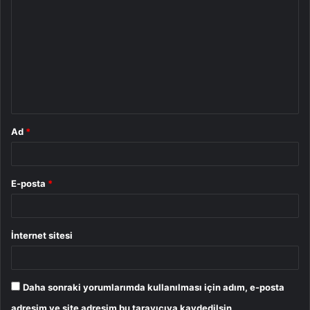
o
r
u
m
*
Ad
*
E-posta
*
İnternet sitesi
Daha sonraki yorumlarımda kullanılması için adım, e-posta
adresim ve site adresim bu tarayıcıya kaydedilsin.