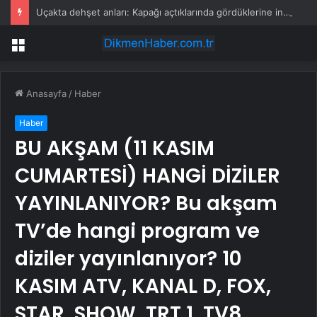
Uçakta dehşet anları: Kapağı açtıklarında gördüklerine inanamadılar
Menü
Anasayfa
/
Haber
Haber
BU AKŞAM (11 KASIM
CUMARTESİ) HANGİ DİZİLER
YAYINLANIYOR? Bu akşam
TV’de hangi program ve
diziler yayınlanıyor? 10
KASIM ATV, KANAL D, FOX,
STAR, SHOW, TRT 1, TV8