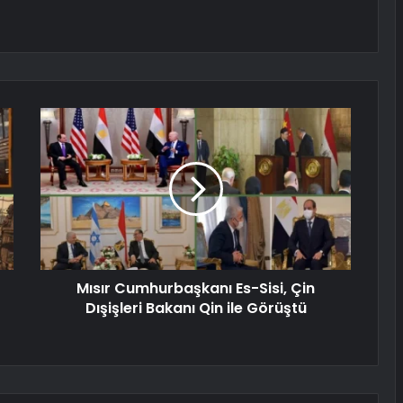
Mısır Cumhurbaşkanı Es-Sisi, Çin
Dışişleri Bakanı Qin ile Görüştü