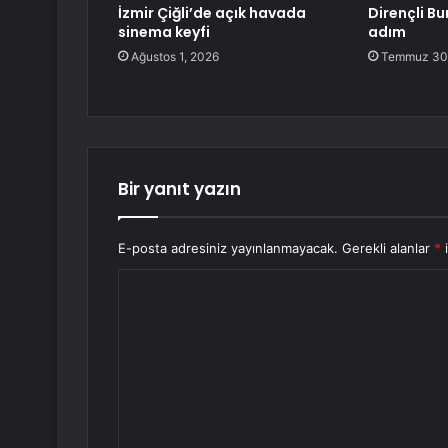
İzmir Çiğli’de açık havada
Dirençli Bu
sinema keyfi
adım
Ağustos 1, 2026
Temmuz 30
Bir yanıt yazın
E-posta adresiniz yayınlanmayacak.
Gerekli alanlar
*
i
Y
o
r
u
m
*