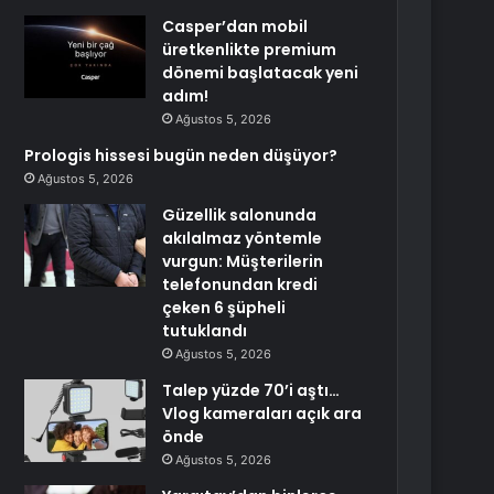
Casper’dan mobil
üretkenlikte premium
dönemi başlatacak yeni
adım!
Ağustos 5, 2026
Prologis hissesi bugün neden düşüyor?
Ağustos 5, 2026
Güzellik salonunda
akılalmaz yöntemle
vurgun: Müşterilerin
telefonundan kredi
çeken 6 şüpheli
tutuklandı
Ağustos 5, 2026
Talep yüzde 70’i aştı…
Vlog kameraları açık ara
önde
Ağustos 5, 2026