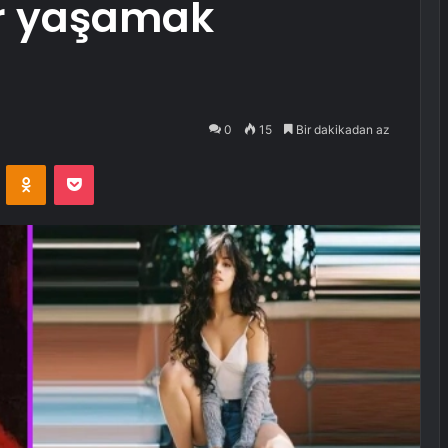
er yaşamak
0
15
Bir dakikadan az
VKontakte
Odnoklassniki
Pocket