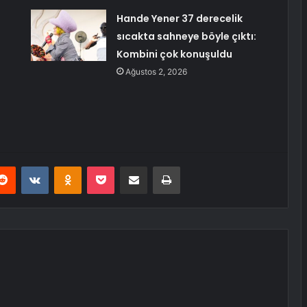
Hande Yener 37 derecelik
:
sıcakta sahneye böyle çıktı:
Kombini çok konuşuldu
Ağustos 2, 2026
erest
Reddit
VKontakte
Odnoklassniki
Pocket
E-Posta ile paylaş
Yazdır