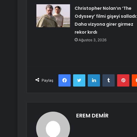
Christopher Nolan’ın ‘The
Odyssey’ filmi gişeyi salladı
Daha vizyona girer girmez
rekor kırdı
Ağustos 3, 2026
Facebook
Twitter
LinkedIn
Tumblr
Pint
Paylaş
EREM DEMİR