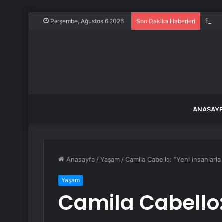
Başka
Perşembe, Ağustos 6 2026
Son Dakika Haberleri
ANASAY
Anasayfa
/
Yaşam
/
Camila Cabello: “Yeni insanlarl
Yaşam
Camila Cabello: