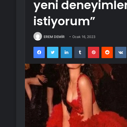
yeni deneyiml
istiyorum”
EREM DEMİR
Ocak 16, 2023
Facebook
Twitter
LinkedIn
Tumblr
Pinterest
Reddit