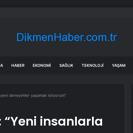
n Özçelik personelle bayramlaştı
FA
HABER
EKONOMI
SAĞLIK
TEKNOLOJI
YAŞAM
a yeni deneyimler yaşamak istiyorum”
 “Yeni insanlarla