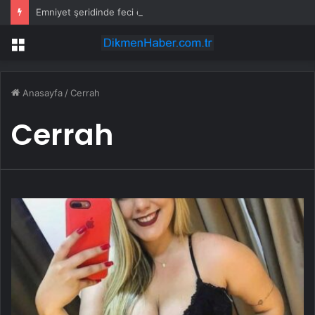
Emniyet şeridinde feci ölüm: Servis şoförüne midibüs çarptı
Menü
Anasayfa
/
Cerrah
Cerrah