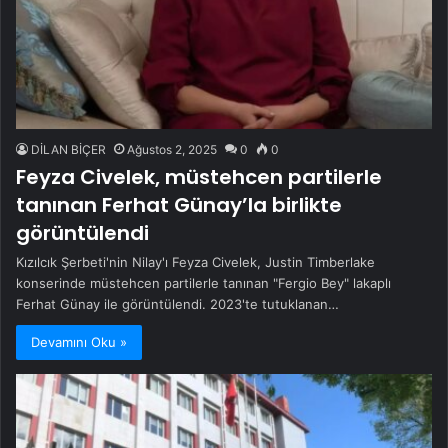
DİLAN BİÇER
Ağustos 2, 2025
0
0
Feyza Civelek, müstehcen partilerle
tanınan Ferhat Günay’la birlikte
görüntülendi
Kızılcık Şerbeti'nin Nilay'ı Feyza Civelek, Justin Timberlake
konserinde müstehcen partilerle tanınan "Fergio Bey" lakaplı
Ferhat Günay ile görüntülendi. 2023'te tutuklanan…
Devamını Oku »