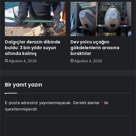
Dalgıçlar denizin dibinde
Dev yolcu uçağını
buldu: 3 bin yıldır suyun
gökdelenlerin arasına
altında kalmış
bıraktılar
Ağustos 4, 2026
Ağustos 4, 2026
Bir yanıt yazın
E-posta adresiniz yayınlanmayacak.
Gerekli alanlar
*
ile
işaretlenmişlerdir
Y
o