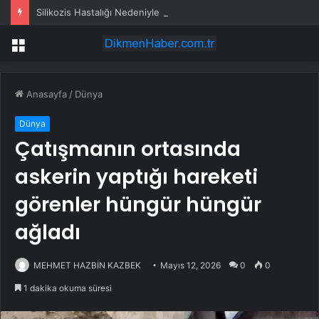
Silikozis Hastalığı Nedeniyle Bir İşçi Daha Hayatını Kaybetti
Menü
Anasayfa
/
Dünya
Dünya
Çatışmanın ortasında
askerin yaptığı hareketi
görenler hüngür hüngür
ağladı
MEHMET HAZBİN KAZBEK
Mayıs 12, 2026
0
0
1 dakika okuma süresi