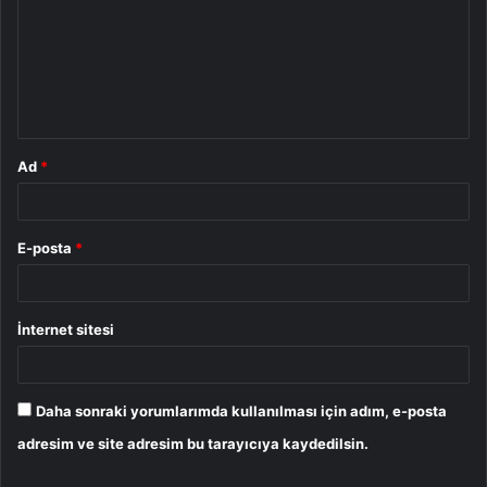
r
u
m
*
Ad
*
E-posta
*
İnternet sitesi
Daha sonraki yorumlarımda kullanılması için adım, e-posta
adresim ve site adresim bu tarayıcıya kaydedilsin.