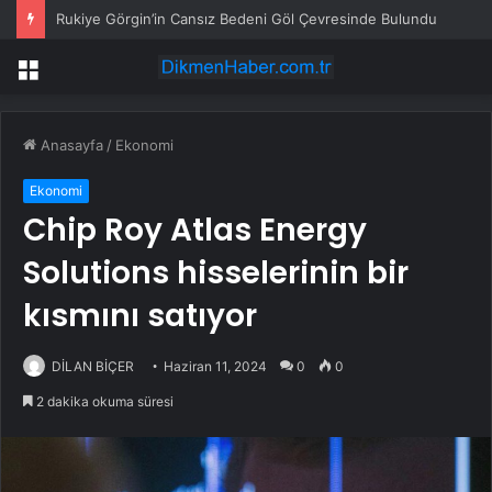
Rukiye Görgin’in Cansız Bedeni Göl Çevresinde Bulundu
Menü
Anasayfa
/
Ekonomi
Ekonomi
Chip Roy Atlas Energy
Solutions hisselerinin bir
kısmını satıyor
DİLAN BİÇER
Haziran 11, 2024
0
0
2 dakika okuma süresi