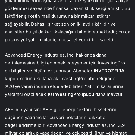
yükümlülüklerini aşması ve orta düzeyde bir borçla faaliyet
göstermesi sayesinde finansal dayanıklılık sergilemiştir. Bu
faktörler şirketin mali durumuna bir miktar istikrar
sağlayabilir. Dahası, şirket son on iki aydır kârlıdır ve
analistler bu yıl da kârlı kalacağını tahmin etmektedir; bu da
potansiyel yatırımcılar için cesaret verici bir işarettir.
Advanced Energy Industries, Inc. hakkında daha
derinlemesine bilgi edinmek isteyenler için InvestingPro
ek bilgiler ve ölçümler sunuyor. Aboneler
INVTROZEL1A
kupon kodunu kullanarak InvestingPro aboneliğinde
%20’ye varan indirim elde edebilirler. Yatırım kararlarına
yardımcı olabilecek 10
InvestingPro
İpucu
daha mevcut.
AESI’nin yanı sıra AEIS gibi enerji sektörü hisselerini
düşünen yatırımcılar bu veri noktalarını dikkatle
değerlendirmelidir. Advanced Energy Industries, Inc. 3,91
milyar dolarlık piyasa değeri ve çok çeşitli ürün ve hizmet