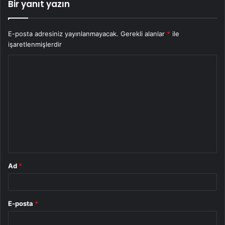
Bir yanıt yazın
E-posta adresiniz yayınlanmayacak.
Gerekli alanlar
*
ile
işaretlenmişlerdir
Y
o
r
u
m
*
Ad
*
E-posta
*