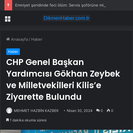
Emniyet şeridinde feci ölüm: Servis şoförüne midibüs çarptı
Menü
Anasayfa
/
Haber
Haber
CHP Genel Başkan
Yardımcısı Gökhan Zeybek
ve Milletvekilleri Kilis’e
Ziyarette Bulundu
MEHMET HAZBİN KAZBEK
Nisan 30, 2024
0
0
1 dakika okuma süresi