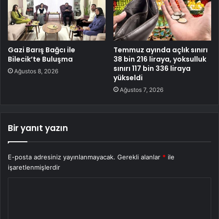
Gazi Barış Bağcı ile
Temmuz ayında açlık sınırı
Bilecik’te Buluşma
38 bin 216 liraya, yoksulluk
sınırı 117 bin 336 liraya
Ağustos 8, 2026
yükseldi
Ağustos 7, 2026
Bir yanıt yazın
E-posta adresiniz yayınlanmayacak.
Gerekli alanlar
*
ile
işaretlenmişlerdir
Y
o
r