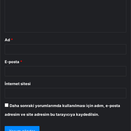
u
m
*
Ad
*
E-posta
*
İnternet sitesi
Daha sonraki yorumlarımda kullanılması için adım, e-posta
adresim ve site adresim bu tarayıcıya kaydedilsin.