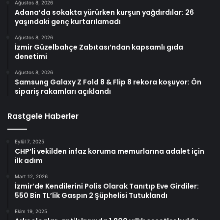
Ağustos 8, 2026
Adana’da sokakta yürürken kurşun yağdırdılar: 26
yaşındaki genç kurtarılamadı
Ağustos 8, 2026
İzmir Güzelbahçe Zabıtası’ndan kapsamlı gıda
denetimi
Ağustos 8, 2026
Samsung Galaxy Z Fold 8 & Flip 8 rekora koşuyor: Ön
sipariş rakamları açıklandı
Rastgele Haberler
Eylül 7, 2025
CHP’li vekilden infaz koruma memurlarına adalet için
ilk adım
Mart 12, 2026
İzmir’de Kendilerini Polis Olarak Tanıtıp Eve Girdiler:
550 Bin TL’lik Gaspın 2 Şüphelisi Tutuklandı
Ekim 19, 2025