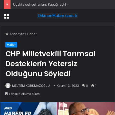
Uçakta dehşet anları: Kapağı açtıklarında gördüklerine inanamadılar
Menü
Anasayfa
/
Haber
Haber
CHP Milletvekili Tarımsal
Desteklerin Yetersiz
Olduğunu Söyledi
MELTEM KORKMAZOĞLU
Kasım 13, 2023
0
1
1 dakika okuma süresi