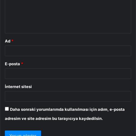
u
m
*
Ad
*
E-posta
*
İnternet sitesi
Daha sonraki yorumlarımda kullanılması için adım, e-posta
adresim ve site adresim bu tarayıcıya kaydedilsin.