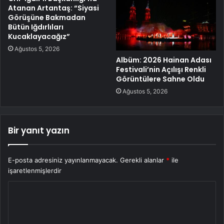
Atanan Artantaş: “Siyasi
Görüşüne Bakmadan
Bütün Iğdırlıları
Kucaklayacağız”
Ağustos 5, 2026
Albüm: 2026 Hainan Adası
Festivali’nin Açılışı Renkli
Görüntülere Sahne Oldu
Ağustos 5, 2026
Bir yanıt yazın
E-posta adresiniz yayınlanmayacak.
Gerekli alanlar
*
ile
işaretlenmişlerdir
Y
o
r