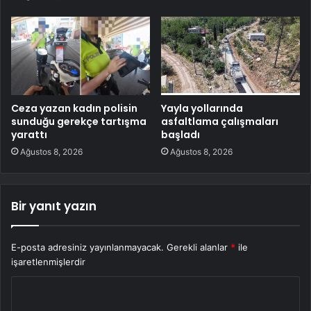
Ceza yazan kadın polisin
Yayla yollarında
sunduğu gerekçe tartışma
asfaltlama çalışmaları
yarattı
başladı
Ağustos 8, 2026
Ağustos 8, 2026
Bir yanıt yazın
E-posta adresiniz yayınlanmayacak.
Gerekli alanlar
*
ile
işaretlenmişlerdir
Y
o