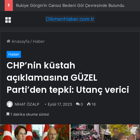
Rukiye Görgin’in Cansız Bedeni Göl Çevresinde Bulundu
Menü
Anasayfa
/
Haber
Haber
CHP’nin küstah
açıklamasına GÜZEL
Parti’den tepki: Utanç verici
NİHAT ÖZALP
Eylül 17, 2023
0
16
1 dakika okuma süresi