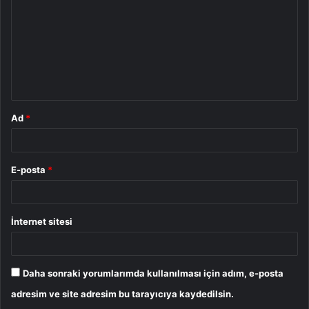
r
u
m
*
Ad
*
E-posta
*
İnternet sitesi
Daha sonraki yorumlarımda kullanılması için adım, e-posta
adresim ve site adresim bu tarayıcıya kaydedilsin.