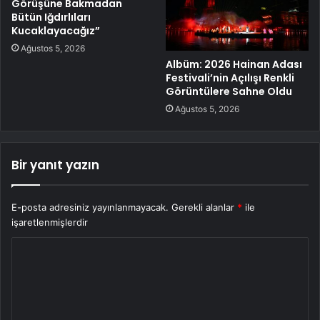
Görüşüne Bakmadan
Bütün Iğdırlıları
Kucaklayacağız”
Ağustos 5, 2026
Albüm: 2026 Hainan Adası
Festivali’nin Açılışı Renkli
Görüntülere Sahne Oldu
Ağustos 5, 2026
Bir yanıt yazın
E-posta adresiniz yayınlanmayacak.
Gerekli alanlar
*
ile
işaretlenmişlerdir
Y
o
r
u