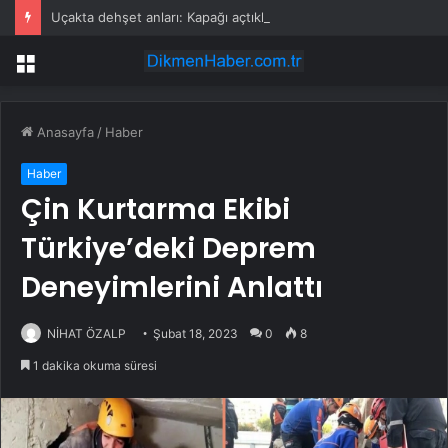
Uçakta dehşet anları: Kapağı açtıklarında gördüklerine inanamadılar
Menü
Anasayfa
/
Haber
Haber
Çin Kurtarma Ekibi
Türkiye’deki Deprem
Deneyimlerini Anlattı
NİHAT ÖZALP
Şubat 18, 2023
0
8
1 dakika okuma süresi