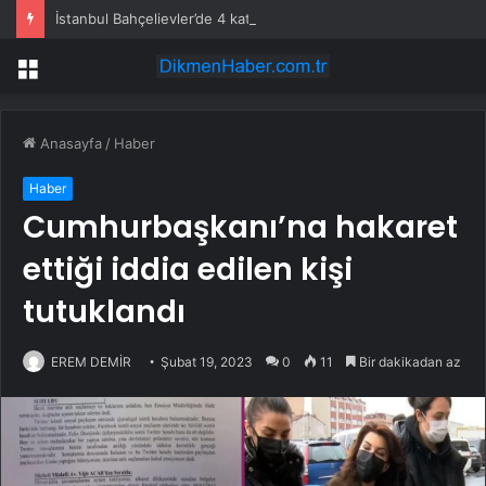
İstanbul Bahçelievler’de 4 katlı bina çöktü
Menü
Anasayfa
/
Haber
Haber
Cumhurbaşkanı’na hakaret
ettiği iddia edilen kişi
tutuklandı
EREM DEMİR
Şubat 19, 2023
0
11
Bir dakikadan az