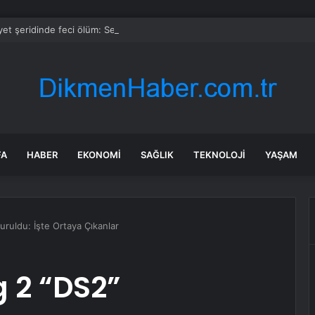
et şeridinde feci ölüm: Servis şoförüne midibüs çarptı
FA
HABER
EKONOMI
SAĞLIK
TEKNOLOJI
YAŞAM
ruldu: İşte Ortaya Çıkanlar
 2 “DS2”