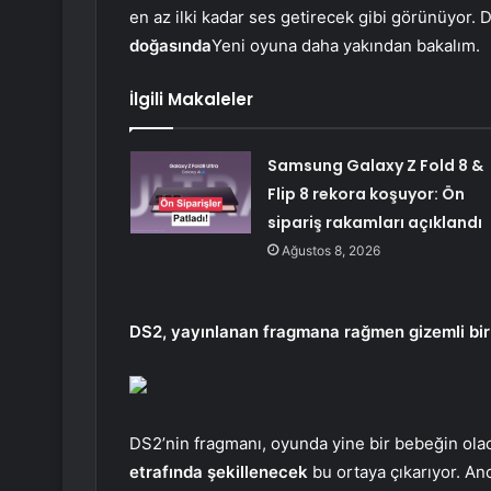
en az ilki kadar ses getirecek gibi görünüyor. 
doğasında
Yeni oyuna daha yakından bakalım.
İlgili Makaleler
Samsung Galaxy Z Fold 8 &
Flip 8 rekora koşuyor: Ön
sipariş rakamları açıklandı
Ağustos 8, 2026
DS2, yayınlanan fragmana rağmen gizemli bir 
DS2’nin fragmanı, oyunda yine bir bebeğin ola
etrafında şekillenecek
bu ortaya çıkarıyor. A