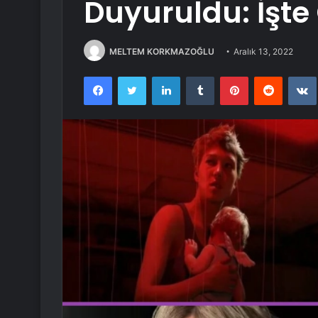
Duyuruldu: İşte
MELTEM KORKMAZOĞLU
Aralık 13, 2022
Facebook
Twitter
LinkedIn
Tumblr
Pinterest
Reddit