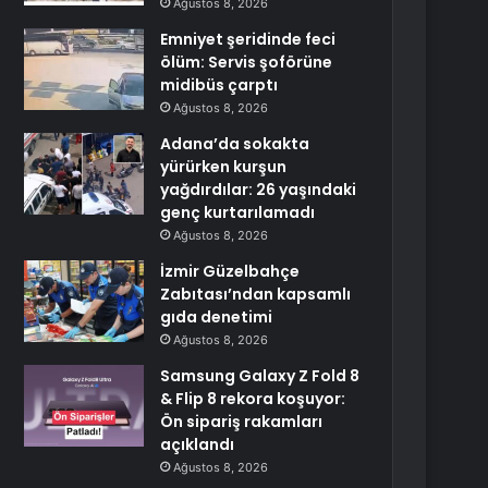
Ağustos 8, 2026
Emniyet şeridinde feci
ölüm: Servis şoförüne
midibüs çarptı
Ağustos 8, 2026
Adana’da sokakta
yürürken kurşun
yağdırdılar: 26 yaşındaki
genç kurtarılamadı
Ağustos 8, 2026
İzmir Güzelbahçe
Zabıtası’ndan kapsamlı
gıda denetimi
Ağustos 8, 2026
Samsung Galaxy Z Fold 8
& Flip 8 rekora koşuyor:
Ön sipariş rakamları
açıklandı
Ağustos 8, 2026