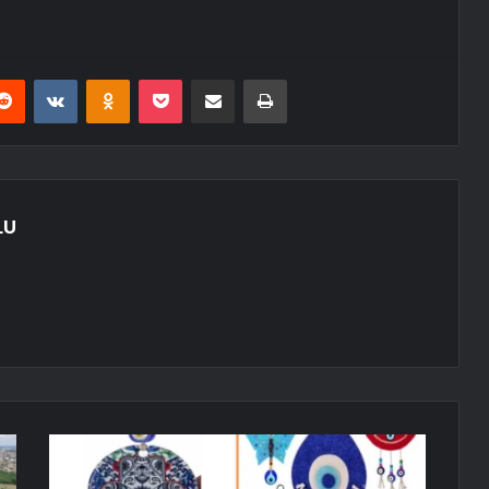
erest
Reddit
VKontakte
Odnoklassniki
Pocket
E-Posta ile paylaş
Yazdır
LU