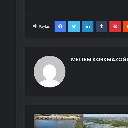
Facebook
Twitter
LinkedIn
Tumblr
Pint
Paylaş
MELTEM KORKMAZOĞ