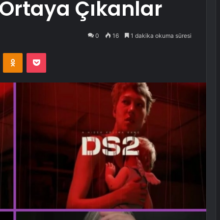
 Ortaya Çıkanlar
0
16
1 dakika okuma süresi
VKontakte
Odnoklassniki
Pocket