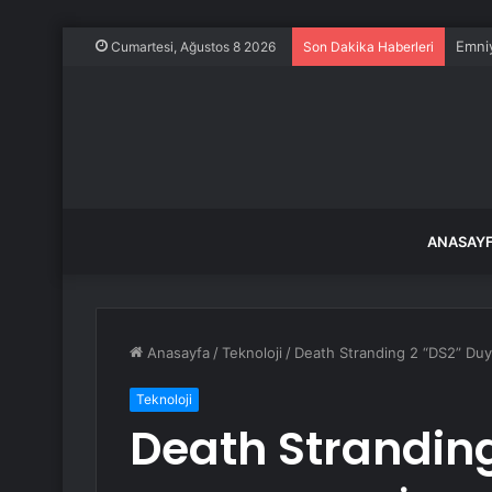
Emniy
Cumartesi, Ağustos 8 2026
Son Dakika Haberleri
ANASAY
Anasayfa
/
Teknoloji
/
Death Stranding 2 “DS2” Duyu
Teknoloji
Death Stranding