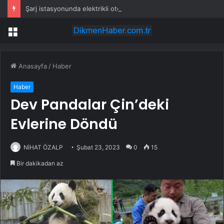
Şarj istasyonunda elektrikli otomobil kül oldu
Menü
Anasayfa
/
Haber
Haber
Dev Pandalar Çin’deki
Evlerine Döndü
NİHAT ÖZALP
Şubat 23, 2023
0
15
Bir dakikadan az