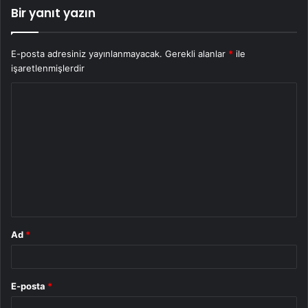
Bir yanıt yazın
E-posta adresiniz yayınlanmayacak.
Gerekli alanlar
*
ile
işaretlenmişlerdir
Y
o
r
u
m
*
Ad
*
E-posta
*