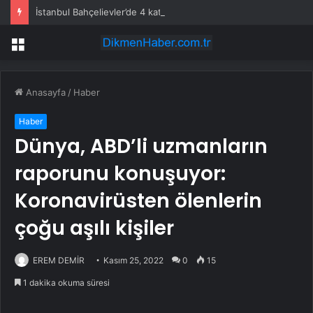
İstanbul Bahçelievler’de 4 katlı bina çöktü
Menü
Anasayfa
/
Haber
Haber
Dünya, ABD’li uzmanların
raporunu konuşuyor:
Koronavirüsten ölenlerin
çoğu aşılı kişiler
EREM DEMİR
Kasım 25, 2022
0
15
1 dakika okuma süresi