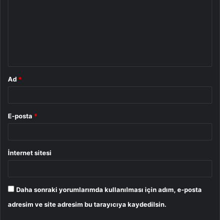
r
u
m
*
Ad
*
E-posta
*
İnternet sitesi
Daha sonraki yorumlarımda kullanılması için adım, e-posta
adresim ve site adresim bu tarayıcıya kaydedilsin.