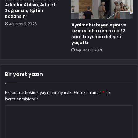
Adımlar Atılsın, Adalet
Sağlansın, Eğitim
Kazansın”
Ağustos 6, 2026
Ayrılmak isteyen eşini ve
kızını silahla rehin aldı! 3
saat boyunca dehşeti
yaşattı
Ağustos 6, 2026
Bir yanıt yazın
E-posta adresiniz yayınlanmayacak.
Gerekli alanlar
*
ile
işaretlenmişlerdir
Y
o
r
u