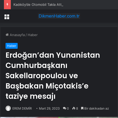
Kadıköy’de Otomobil Takla Attı
Menü
Anasayfa
/
Haber
Haber
Erdoğan’dan Yunanistan
Cumhurbaşkanı
Sakellaropoulou ve
Başbakan Miçotakis’e
taziye mesajı
EREM DEMİR
Mart 29, 2023
0
8
Bir dakikadan az