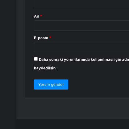
*
Ad
*
E-posta
*
Daha sonraki yorumlarımda kullanılması için adı
kaydedilsin.