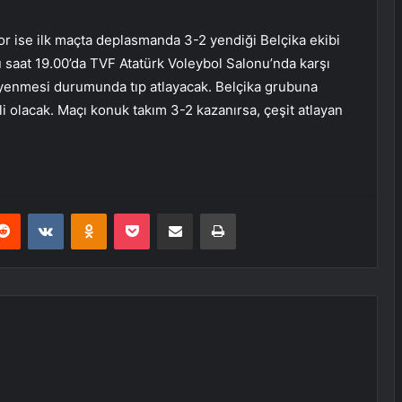
or ise ilk maçta deplasmanda 3-2 yendiği Belçika ekibi
saat 19.00’da TVF Atatürk Voleybol Salonu’nda karşı
ni yenmesi durumunda tıp atlayacak. Belçika grubuna
li olacak. Maçı konuk takım 3-2 kazanırsa, çeşit atlayan
erest
Reddit
VKontakte
Odnoklassniki
Pocket
E-Posta ile paylaş
Yazdır