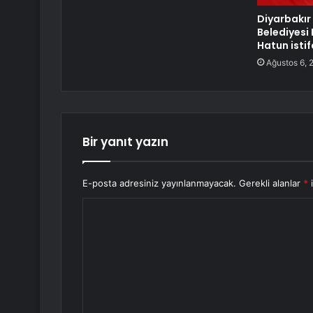
Diyarbakır
Belediyesi
Hatun istif
Ağustos 6, 
Bir yanıt yazın
E-posta adresiniz yayınlanmayacak.
Gerekli alanlar
*
i
Y
o
r
u
m