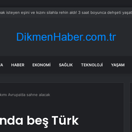
 Özel: Sandık ve Kurultay İstiyoruz
FA
HABER
EKONOMI
SAĞLIK
TEKNOLOJI
YAŞAM
kımı Avrupa’da sahne alacak
unda beş Türk