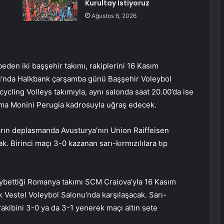
Kurultay İstiyoruz
Ağustos 6, 2026
eden iki başşehir takımı, rakiplerini 16 Kasım
u’nda Halkbank çarşamba günü Başşehir Voleybol
ycling Volleys takımıyla, aynı salonda saat 20.00’da ise
coma Monini Perugia kadrosuyla uğraş edecek.
arın deplasmanda Avusturya’nın Union Raiffeisen
k. Birinci maçı 3-0 kazanan sarı-kırmızılılara tıp
aybettiği Romanya takımı SCM Craiova’yla 16 Kasım
Vestel Voleybol Salonu’nda karşılaşacak. Sarı-
 rakibini 3-0 ya da 3-1 yenerek maçı altın sete