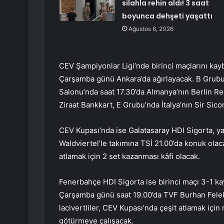
silahla rehin aldı! 3 saat
boyunca dehşeti yaşattı
Ağustos 6, 2026
CEV Şampiyonlar Ligi’nde birinci maçlarını kayb
Çarşamba günü Ankara’da ağırlayacak. B Grub
Salonu’nda saat 17.30’da Almanya’nın Berlin Rec
Ziraat Bankkart, E Grubu’nda İtalya’nın Sir Si
CEV Kupası’nda ise Galatasaray HDI Sigorta, y
Waldviertel’le takımına TSİ 21.00’da konuk olaca
atlamak için 2 set kazanması kâfi olacak.
Fenerbahçe HDI Sigorta ise birinci maçı 3-1 k
Çarşamba günü saat 19.00’da TVF Burhan Felek 
lacivertliler, CEV Kupası’nda çeşit atlamak için
götürmeye çalışacak.