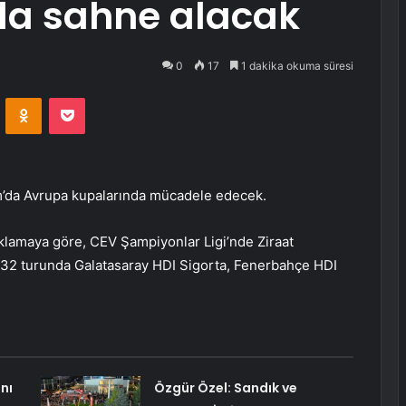
da sahne alacak
0
17
1 dakika okuma süresi
VKontakte
Odnoklassniki
Pocket
m’da Avrupa kupalarında mücadele edecek.
klamaya göre, CEV Şampiyonlar Ligi’nde Ziraat
 32 turunda Galatasaray HDI Sigorta, Fenerbahçe HDI
nı
Özgür Özel: Sandık ve