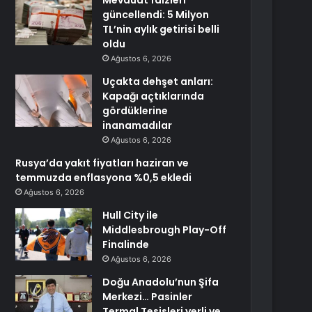
Mevduat faizleri
güncellendi: 5 Milyon
TL’nin aylık getirisi belli
oldu
Ağustos 6, 2026
Uçakta dehşet anları:
Kapağı açtıklarında
gördüklerine
inanamadılar
Ağustos 6, 2026
Rusya’da yakıt fiyatları haziran ve
temmuzda enflasyona %0,5 ekledi
Ağustos 6, 2026
Hull City ile
Middlesbrough Play-Off
Finalinde
Ağustos 6, 2026
Doğu Anadolu’nun Şifa
Merkezi… Pasinler
Termal Tesisleri yerli ve