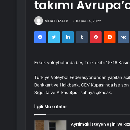
takımı Avrupa’
NİHAT ÖZALP
Kasım 14, 2022
Facebook
Twitter
LinkedIn
Tumblr
Pinterest
Reddit
Erkek voleybolunda beş Türk ekibi 15-16 Kası
Türkiye Voleybol Federasyonundan yapılan açı
Bankkart ve Halkbank, CEV Kupası’nda ise son
Sigorta ve Arkas
Spor
sahaya çıkacak.
İlgili Makaleler
Ayrılmak isteyen eşini ve kızı