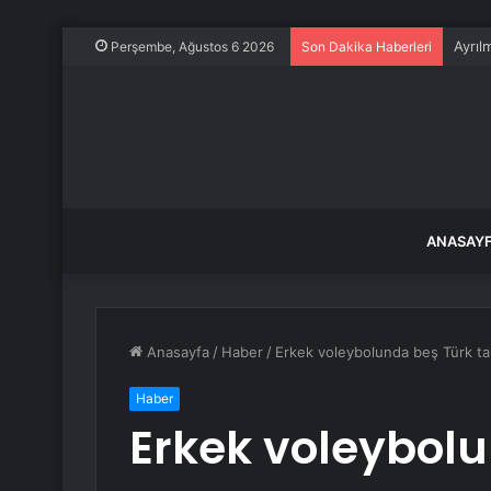
Özgür
Perşembe, Ağustos 6 2026
Son Dakika Haberleri
ANASAY
Anasayfa
/
Haber
/
Erkek voleybolunda beş Türk ta
Haber
Erkek voleybol