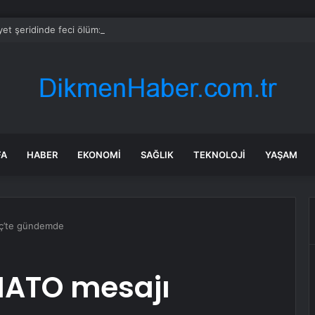
et şeridinde feci ölüm: Servis şoförüne midibüs çarptı
FA
HABER
EKONOMI
SAĞLIK
TEKNOLOJI
YAŞAM
eç’te gündemde
 NATO mesajı