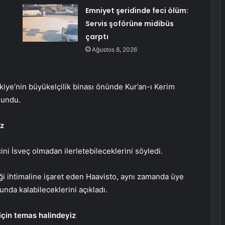
Emniyet şeridinde feci ölüm:
Servis şoförüne midibüs
çarptı
Ağustos 8, 2026
kiye’nin büyükelçilik binası önünde Kur’an-ı Kerim
lundu.
iz
ini İsveç olmadan ilerletebileceklerini söyledi.
 ihtimaline işaret eden Haavisto, aynı zamanda üye
da kalabileceklerini açıkladı.
için temas halindeyiz