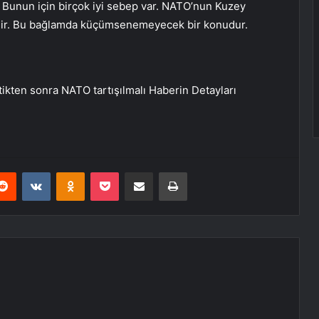
. Bunun için birçok iyi sebep var. NATO’nun Kuzey
idir. Bu bağlamda küçümsenemeyecek bir konudur.
tikten sonra NATO tartışılmalı
Haberin Detayları
erest
Reddit
VKontakte
Odnoklassniki
Pocket
E-Posta ile paylaş
Yazdır