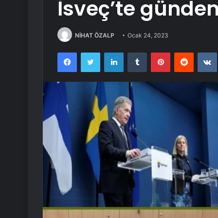
İsveç’te günd
NİHAT ÖZALP
Ocak 24, 2023
Facebook
Twitter
LinkedIn
Tumblr
Pinterest
Reddit