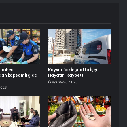
lbahçe
Kayseri’de İnşaatta İşçi
dan kapsamlı gıda
Hayatını Kaybetti
Ağustos 8, 2026
2026