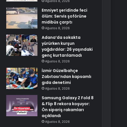
Ağustos 8, 2026
Emniyet şeridinde feci
ölüm: Servis şoförüne
midibüs çarptı
Ağustos 8, 2026
Adana’da sokakta
yürürken kurşun
yağdırdılar: 26 yaşındaki
genç kurtarılamadı
Ağustos 8, 2026
İzmir Güzelbahçe
Zabıtası’ndan kapsamlı
gıda denetimi
Ağustos 8, 2026
Samsung Galaxy Z Fold 8
& Flip 8 rekora koşuyor:
Ön sipariş rakamları
açıklandı
Ağustos 8, 2026