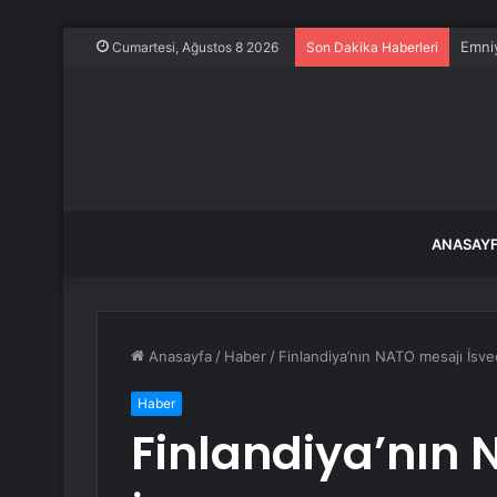
Emniy
Cumartesi, Ağustos 8 2026
Son Dakika Haberleri
ANASAY
Anasayfa
/
Haber
/
Finlandiya’nın NATO mesajı İsv
Haber
Finlandiya’nın