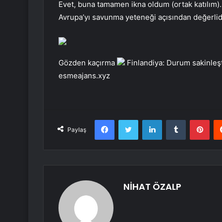
Evet, buna tamamen ikna oldum (ortak katılım)
Avrupa’yı savunma yeteneği açısından değerl
Gözden kaçırma
Finlandiya: Durum sakinleş
esmeajans.xyz
Facebook
Twitter
LinkedIn
Tumblr
Pint
Paylaş
NİHAT ÖZALP