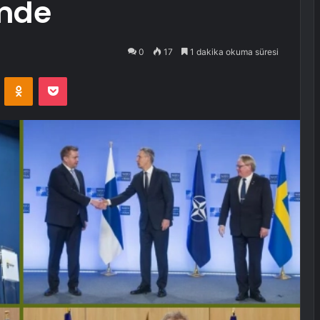
emde
0
17
1 dakika okuma süresi
VKontakte
Odnoklassniki
Pocket