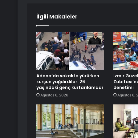
İlgili Makaleler
Adana’da sokakta yürürken
İzmir Güze
kurşun yağdırdılar: 26
Zabıtası’n
yaşındaki genç kurtarılamadı
denetimi
Ağustos 8, 2026
Ağustos 8, 