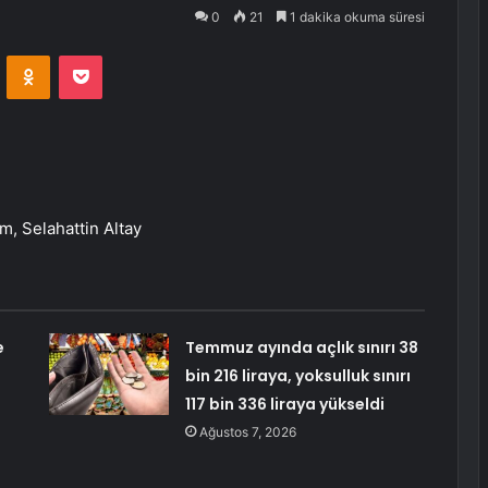
0
21
1 dakika okuma süresi
VKontakte
Odnoklassniki
Pocket
, Selahattin Altay
e
Temmuz ayında açlık sınırı 38
bin 216 liraya, yoksulluk sınırı
117 bin 336 liraya yükseldi
Ağustos 7, 2026