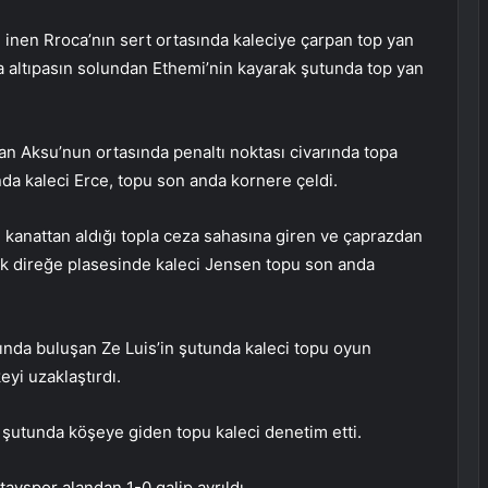
 inen Rroca’nın sert ortasında kaleciye çarpan top yan
 altıpasın solundan Ethemi’nin kayarak şutunda top yan
an Aksu’nun ortasında penaltı noktası civarında topa
nda kaleci Erce, topu son anda kornere çeldi.
l kanattan aldığı topla ceza sahasına giren ve çaprazdan
zak direğe plasesinde kaleci Jensen topu son anda
nda buluşan Ze Luis’in şutunda kaleci topu oyun
yi uzaklaştırdı.
 şutunda köşeye giden topu kaleci denetim etti.
yspor alandan 1-0 galip ayrıldı.