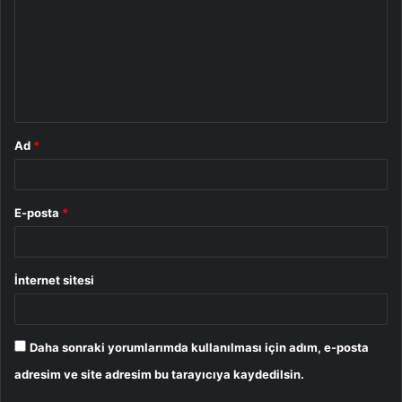
r
u
m
*
Ad
*
E-posta
*
İnternet sitesi
Daha sonraki yorumlarımda kullanılması için adım, e-posta
adresim ve site adresim bu tarayıcıya kaydedilsin.