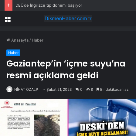
DEÜ’de İngilizce tıp dönemi başlıyor
Menü
Anasayfa
/
Haber
Haber
Gaziantep’in ‘içme suyu’na
resmi açıklama geldi
NİHAT ÖZALP
Şubat 21, 2023
0
8
Bir dakikadan az