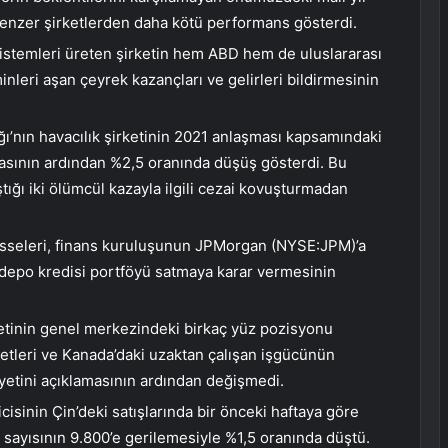
enzer şirketlerden daha kötü performans gösterdi.
sistemleri üreten şirketin hem ABD hem de uluslararası
inleri aşan çeyrek kazançları ve gelirleri bildirmesinin
ğı’nın havacılık şirketinin 2021 anlaşması kapsamındaki
masının ardından %2,5 oranında düşüş gösterdi. Bu
tığı iki ölümcül kazayla ilgili cezai kovuşturmadan
sseleri, finans kuruluşunun JPMorgan (NYSE:
JPM
)’a
i depo kredisi portföyü satmaya karar vermesinin
etinin genel merkezindeki birkaç yüz pozisyonu
etleri ve Kanada’daki uzaktan çalışan işgücünün
yetini açıklamasının ardından değişmedi.
icisinin Çin’deki satışlarında bir önceki haftaya göre
m sayısının 9.800’e gerilemesiyle %1,5 oranında düştü.