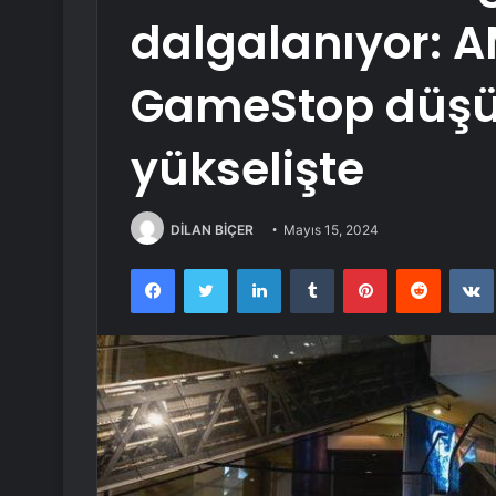
dalgalanıyor: 
GameStop düşüş
yükselişte
DİLAN BİÇER
Mayıs 15, 2024
Facebook
Twitter
LinkedIn
Tumblr
Pinterest
Reddit