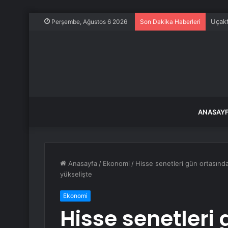
Uçakt
Perşembe, Ağustos 6 2026
Son Dakika Haberleri
ANASAY
Anasayfa
/
Ekonomi
/
Hisse senetleri gün ortasınd
yükselişte
Ekonomi
Hisse senetleri