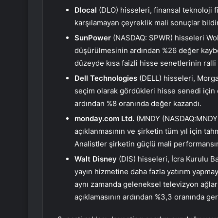
Dlocal
(DLO) hisseleri, finansal teknoloji f
karşılamayan çeyreklik mali sonuçlar bild
SunPower
(NASDAQ: SPWR) hisseleri Wolf
düşürülmesinin ardından %26 değer kaybe
düzeyde kısa faizli hisse senetlerinin ral
Dell Technologies
(DELL) hisseleri,
Morga
seçim olarak gördükleri hisse senedi için
ardından %8 oranında değer kazandı.
monday.com Ltd.
(MNDY (NASDAQ:
MNDY
açıklanmasının ve şirketin tüm yıl için ta
Analistler şirketin güçlü mali performansını
Walt Disney
(DIS) hisseleri, İcra Kurulu B
yayın hizmetine daha fazla yatırım yapmay
aynı zamanda geleneksel televizyon ağları 
açıklamasının ardından %3,3 oranında geri