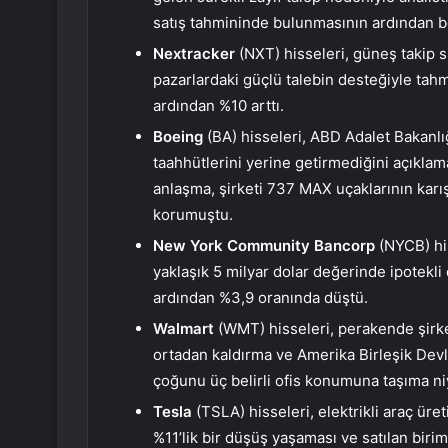
satış tahmininde bulunmasının ardından b
Nextracker
(NXT) hisseleri, güneş takip 
pazarlardaki güçlü talebin desteğiyle tahm
ardından %10 arttı.
Boeing
(BA) hisseleri, ABD Adalet Bakanlı
taahhütlerini yerine getirmediğini açıkla
anlaşma, şirketi 737 MAX uçaklarının karış
korumuştu.
New York Community Bancorp
(NYCB) hi
yaklaşık 5 milyar dolar değerinde ipotekl
ardından %3,9 oranında düştü.
Walmart
(WMT) hisseleri, perakende şirk
ortadan kaldırma ve Amerika Birleşik Devl
çoğunu üç belirli ofis konumuna taşıma ni
Tesla
(TSLA) hisseleri, elektrikli araç üret
%11’lik bir düşüş yaşaması ve satılan biri