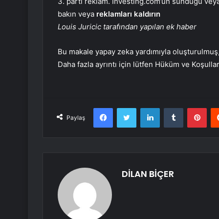
3. parti reklam. Investing.com’un sunduğu veya 
bakın veya
reklamları kaldırın
Louis Juricic tarafından yapılan ek haber
Bu makale yapay zeka yardımıyla oluşturulmuş, ç
Daha fazla ayrıntı için lütfen Hüküm ve Koşulla
Facebook
Twitter
LinkedIn
Tumblr
Pint
Paylaş
DİLAN BİÇER