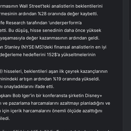
irmasının Wall Street’teki analistlerin beklentilerini
irmesinin ardından %28 oranında değer kaybetti.
e Research tarafından ‘underperform’a
tti. Bu düşüş, hisse senedinin daha önce yüksek
li yaşamasıyla değer kazanmasının ardından geldi.
n Stanley
(NYSE:
MS
)’deki finansal analistlerin en iyi
 değerleme hedeflerini 152$’a yükseltmelerinin
)) hisseleri, beklentileri aşan ilk çeyrek kazançlarının
hminindeki artışın ardından %19 oranında yükseldi.
 onayladıklarını ifade etti.
aşkanı Bob Iger’in bir konferansta şirketin Disney+
ı ve pazarlama harcamalarını azaltmayı planladığını ve
için içerik harcamalarını önemli ölçüde azalttığını
ledi.