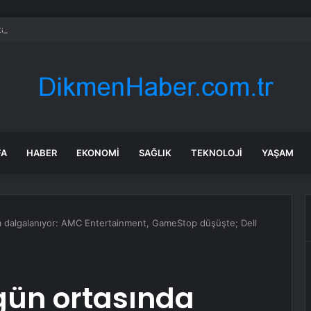
a dehşet anları: Kapağı açtıklarında gördüklerine inanamadılar
FA
HABER
EKONOMI
SAĞLIK
TEKNOLOJI
YAŞAM
a dalgalanıyor: AMC Entertainment, GameStop düşüşte; Dell
 gün ortasında