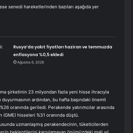
se senedi hareketlerinden bazıları aşağıda yer
i:
Rusya’da yakıt fiyatları haziran ve temmuzda
enflasyona %0,5 ekledi
Ağustos 6, 2026
ma şirketinin 23 milyondan fazla yeni hisse ihracıyla
 duyurmasının ardından, bu hafta başındaki önemli
 %26 oranında geriledi. Perakende yatırımcılar arasında
n (GME) hisseleri %31 oranında düştü.
nusunda uzmanlaşmış perakendecinin, tüketicilerden
tlerin beklentilerini karşılamayan önümüzdeki mali yıl