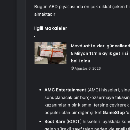
Bugün ABD piyasasında en çok dikkat çeken his
almaktadır:
İlgili Makaleler
Mevduat faizleri güncellend
5 Milyon TL’nin aylık getirisi
belli oldu
Ağustos 6, 2026
AMC Entertainment
(AMC) hisseleri, sine
sonuçlanacak bir borç-özsermaye takasını
kazanımların bir kısmını tersine çevirerek
popüler olan bir diğer şirket
GameStop
‘u
Boot Barn
(BOOT) hisseleri, ayakkabı ko
gelen sürekli zayıf talep nedeniyle analis