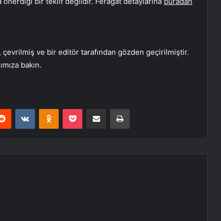
önerdiği bir teklif değildir. Feragat detaylarına
buradan
evrilmiş ve bir editör tarafından gözden geçirilmiştir.
rımıza bakın.
erest
Reddit
VKontakte
Odnoklassniki
Pocket
E-Posta ile paylaş
Yazdır