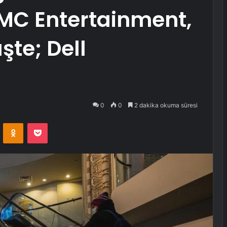
AMC Entertainment,
te; Dell
0
0
2 dakika okuma süresi
VKontakte
Odnoklassniki
Pocket