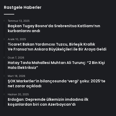
Rastgele Haberler
Temmuz 13, 2025
Başkan Tugay Bosna’da Srebrenitsa Katliamı’nın
kurbanlarını andı
Aralık 10, 2025
Ticaret Bakan Yardımcısı Tuzcu, Birleşik Krallık
Ve Fransa’nın Ankara Büyükelçileri ile Bir Araya Geldi
Ocak 7, 2026
Hatay Tavla Mahallesi Muhtarı Ali Turunç: “2 Bin Kişi
Hala Elektriksiz”
Mart 18, 2026
ŞOK Marketler’in bilançosunda ‘vergi’ şoku: 2025’te
net zarar açıkladı
Haziran 20, 2025
Erdoğan: Depremde ülkemizin imdadına ilk
koşanlardan biri can Azerbaycan’dı