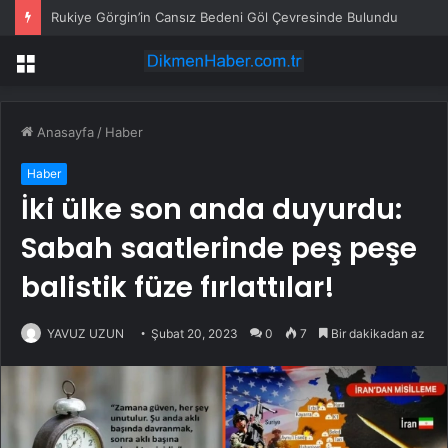
Rukiye Görgin’in Cansız Bedeni Göl Çevresinde Bulundu
Menü
Anasayfa
/
Haber
Haber
İki ülke son anda duyurdu:
Sabah saatlerinde peş peşe
balistik füze fırlattılar!
YAVUZ UZUN
Şubat 20, 2023
0
7
Bir dakikadan az