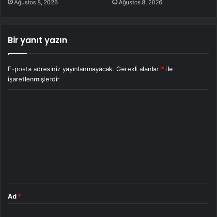
Ağustos 8, 2026
Ağustos 8, 2026
Bir yanıt yazın
E-posta adresiniz yayınlanmayacak.
Gerekli alanlar
*
ile
işaretlenmişlerdir
Y
o
r
u
m
*
Ad
*