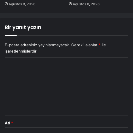
Ağustos 8, 2026
Ağustos 8, 2026
Bir yanıt yazın
E-posta adresiniz yayınlanmayacak.
Gerekli alanlar
*
ile
işaretlenmişlerdir
Y
o
r
u
m
*
Ad
*