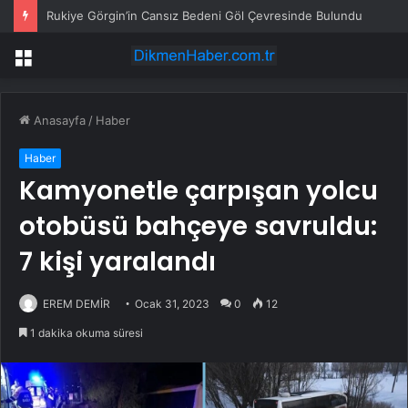
Rukiye Görgin’in Cansız Bedeni Göl Çevresinde Bulundu
Menü
Anasayfa
/
Haber
Haber
Kamyonetle çarpışan yolcu
otobüsü bahçeye savruldu:
7 kişi yaralandı
EREM DEMİR
Ocak 31, 2023
0
12
1 dakika okuma süresi