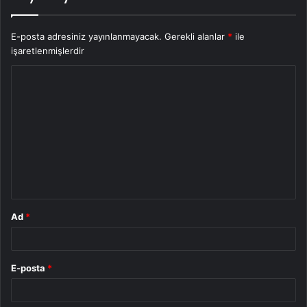
E-posta adresiniz yayınlanmayacak.
Gerekli alanlar
*
ile
işaretlenmişlerdir
Y
o
r
u
m
*
Ad
*
E-posta
*