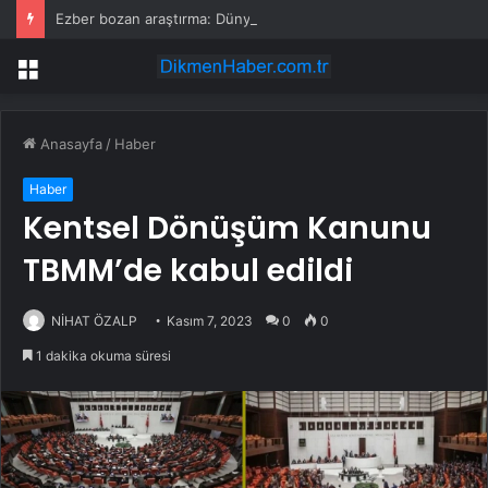
Ezber bozan araştırma: Dünya’da yaşam iki kez ortaya çıktı
Menü
Anasayfa
/
Haber
Haber
Kentsel Dönüşüm Kanunu
TBMM’de kabul edildi
NİHAT ÖZALP
Kasım 7, 2023
0
0
1 dakika okuma süresi